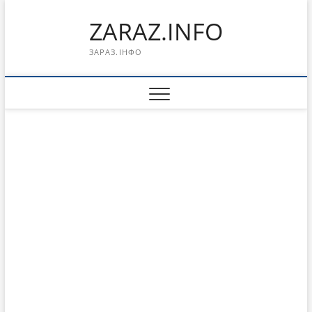
Перейти
ZARAZ.INFO
к
содержимому
ЗАРАЗ.ІНФО