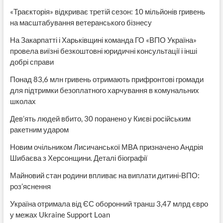
«Траєкторія» відкриває третій сезон: 10 мільйонів гривень
на масштабування ветеранського бізнесу
На Закарпатті і Харьківщині команда ГО «ВПО Україна»
провела виїзні безкоштовні юридичні консультації і інші
добрі справи
Понад 83,6 млн гривень отримають прифронтові громади
для підтримки безоплатного харчування в комунальних
школах
Дев’ять людей вбито, 30 поранено у Києві російським
ракетним ударом
Новим очільником Лисичанської МВА призначено Андрія
Шибаєва з Херсонщини. Деталі біографії
Майновий стан родини впливає на виплати дитині-ВПО:
роз’яснення
Україна отримала від ЄС оборонний транш 3,47 млрд євро
у межах Ukraine Support Loan