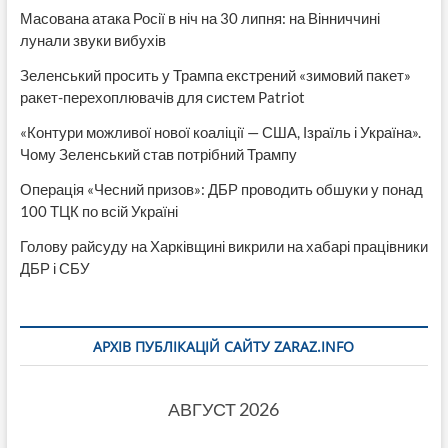
Масована атака Росії в ніч на 30 липня: на Вінниччині
лунали звуки вибухів
Зеленський просить у Трампа екстрений «зимовий пакет»
ракет-перехоплювачів для систем Patriot
«Контури можливої нової коаліції — США, Ізраїль і Україна».
Чому Зеленський став потрібний Трампу
Операція «Чесний призов»: ДБР проводить обшуки у понад
100 ТЦК по всій Україні
Голову райсуду на Харківщині викрили на хабарі працівники
ДБР і СБУ
АРХІВ ПУБЛІКАЦІЙ САЙТУ ZARAZ.INFO
АВГУСТ 2026