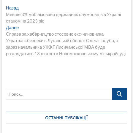
Навигация
Предыдущая
Назад
запись:
Менше 3% мобілізовано державних службовців в Україні
по
станом на 2023 рік
записям
Следующая
Далее
запись:
Справа за хабарництво стосовно екс-чиновника
Укратрансбезпеки в Луганській області Олега Голуба, а
зараз начальника УЖКГ Лисичанської МВА буде
розглядатись 13 лютого в Новомосковському міськрайсуді
Поиск…
ОСТАННІ ПУБЛІКАЦІЇ