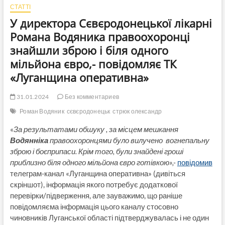
СТАТТІ
У директора Сєвєродонецької лікарні
Романа Водяника правоохоронці
знайшли зброю і біля одного
мільйона євро,- повідомляє ТК
«Луганщина оперативна»
31.01.2024
Без комментариев
Роман Водяник
сєвєродонецьк
стрюк олександр
«
За результатами обшуку , за місцем мешкання
Водянніка
правоохоронцями було вилучено вогнепальну
зброю і боєприпаси. Крім того, були знайдені гроші
приблизно біля одного мільйона євро готівкою»,-
повідомив
телеграм-канал «Луганщина оперативна» (дивіться
скріншот), інформація якого потребує додаткової
перевірки/підверження, але зауважимо, що раніше
повідомляєма інформація цього каналу стосовно
чиновників Луганської області підтверджувалась і не один