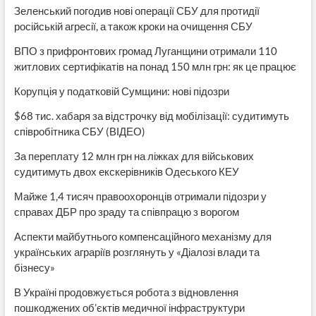
Зеленський погодив нові операції СБУ для протидії
російській агресії, а також кроки на очищення СБУ
ВПО з прифронтових громад Луганщини отримали 110
житлових сертифікатів на понад 150 млн грн: як це працює
Корупція у податковій Сумщини: нові підозри
$68 тис. хабаря за відстрочку від мобілізації: судитимуть
співробітника СБУ (ВІДЕО)
За переплату 12 млн грн на ліжках для військових
судитимуть двох екскерівників Одеського КЕУ
Майже 1,4 тисяч правоохоронців отримали підозри у
справах ДБР про зраду та співпрацю з ворогом
Аспекти майбутнього компенсаційного механізму для
українських аграріїв розглянуть у «Діалозі влади та
бізнесу»
В Україні продовжується робота з відновлення
пошкоджених об’єктів медичної інфраструктури