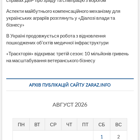
справах ДБР про зраду та співпрацю з ворогом
Аспекти майбутнього компенсаційного механізму для
українських аграріїв розглянуть у «Діалозі влади та
бізнесу»
В Україні продовжується робота з відновлення
пошкоджених об’єктів медичної інфраструктури
«Траєкторія» відкриває третій сезон: 10 мільйонів гривень
на масштабування ветеранського бізнесу
АРХІВ ПУБЛІКАЦІЙ САЙТУ ZARAZ.INFO
АВГУСТ 2026
ПН
ВТ
СР
ЧТ
ПТ
СБ
ВС
1
2