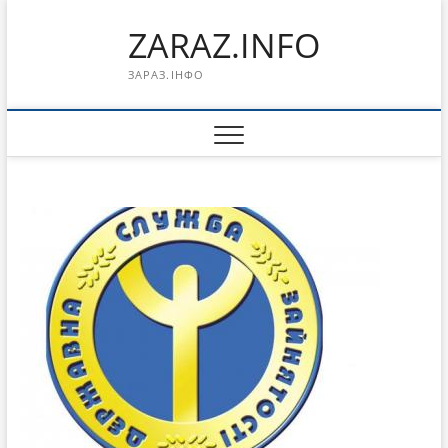
Перейти
ZARAZ.INFO
к
содержимому
ЗАРАЗ.ІНФО