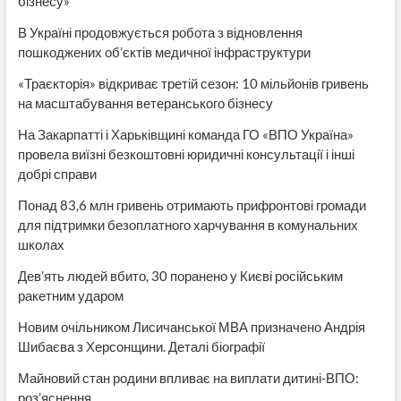
бізнесу»
В Україні продовжується робота з відновлення
пошкоджених об’єктів медичної інфраструктури
«Траєкторія» відкриває третій сезон: 10 мільйонів гривень
на масштабування ветеранського бізнесу
На Закарпатті і Харьківщині команда ГО «ВПО Україна»
провела виїзні безкоштовні юридичні консультації і інші
добрі справи
Понад 83,6 млн гривень отримають прифронтові громади
для підтримки безоплатного харчування в комунальних
школах
Дев’ять людей вбито, 30 поранено у Києві російським
ракетним ударом
Новим очільником Лисичанської МВА призначено Андрія
Шибаєва з Херсонщини. Деталі біографії
Майновий стан родини впливає на виплати дитині-ВПО:
роз’яснення