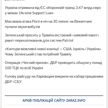
Україна отримала від ЄС оборонний транш 3,47 млрд євро
у межах Ukraine Support Loan
Масована атака Росії в ніч на 30 липня: на Вінниччині
лунали звуки вибухів
Зеленський просить у Трампа екстрений «зимовий пакет»
ракет-перехоплювачів для систем Patriot
«Контури можливої нової коаліції — США, Ізраїль і Україна».
Чому Зеленський став потрібний Трампу
Операція «Чесний призов»: ДБР проводить обшуки у понад
100 ТЦК по всій Україні
Голову райсуду на Харківщині викрили на хабарі працівники
ДБР і СБУ
АРХІВ ПУБЛІКАЦІЙ САЙТУ ZARAZ.INFO