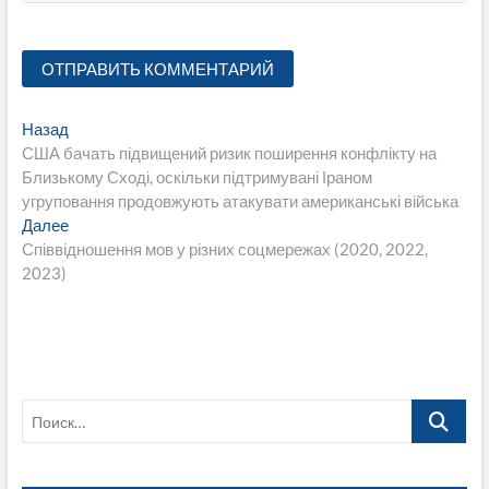
Навигация
Предыдущая
Назад
запись:
США бачать підвищений ризик поширення конфлікту на
по
Близькому Сході, оскільки підтримувані Іраном
записям
угруповання продовжують атакувати американські війська
Следующая
Далее
запись:
Співвідношення мов у різних соцмережах (2020, 2022,
2023)
Поиск…