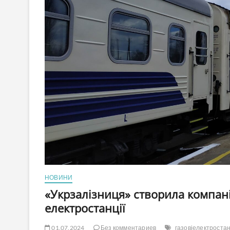
НОВИНИ
«Укрзалізниця» створила компані
електростанції
01.07.2024
Без комментариев
газовіелектростан