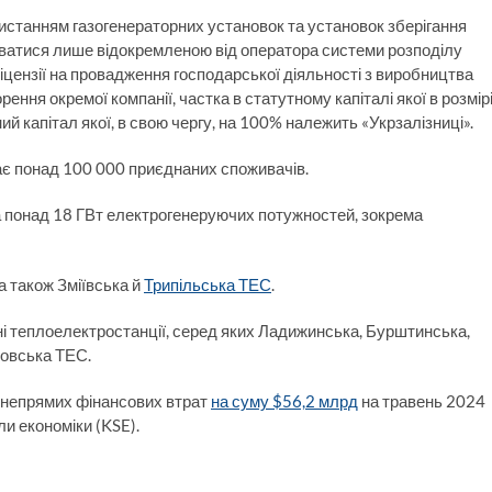
ористанням газогенераторних установок та установок зберігання
юватися лише відокремленою від оператора системи розподілу
цензії на провадження господарської діяльності з виробництва
ення окремої компанії, частка в статутному капіталі якої в розмір
 капітал якої, в свою чергу, на 100% належить «Укрзалізниці».
має понад 100 000 приєднаних споживачів.
 понад 18 ГВт електрогенеруючих потужностей, зокрема
 а також Зміївська й
Трипільська ТЕС
.
і теплоелектростанції, серед яких Ладижинська, Бурштинська,
ровська ТЕС.
і непрямих фінансових втрат
на суму $56,2 млрд
на травень 2024
и економіки (KSE).