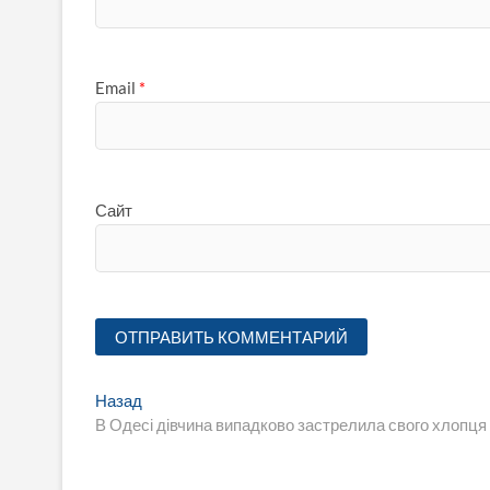
Email
*
Сайт
Навигация
Предыдущая
Назад
запись:
В Одесі дівчина випадково застрелила свого хлопця 
по
записям