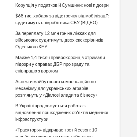
Корупція у податковій Сумщини: нові підозри
$68 тис. хабаря за відстрочку від мобілізації:
судитимуть співробітника СБУ (ВІДЕО)
і
За переплату 12 млн грн на ліжках для
військових судитимуть двох екскерівників
Одеського КЕУ
Майже 1,4 тисяч правоохоронців отримали
підозри у справах ДБР про зраду та
співпрацю з ворогом
Аспекти майбутнього компенсаційного
механізму для українських аграріїв
розглянуть у «Діалозі влади та бізнесу»
В Україні продовжується робота з
відновлення пошкоджених об’єктів медичної
інфраструктури
«Траєкторія» відкриває третій сезон: 10
мільйонів гривень на масштабування