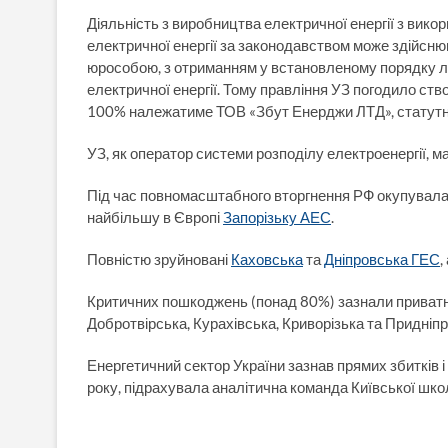
Діяльність з виробництва електричної енергії з вик
електричної енергії за законодавством може здійсн
юрособою, з отриманням у встановленому порядку лі
електричної енергії. Тому правління УЗ погодило створ
100% належатиме ТОВ «Збут Енерджи ЛТД», статутний
УЗ, як оператор системи розподілу електроенергії, 
Під час повномасштабного вторгнення РФ окупувала
найбільшу в Європі
Запорізьку АЕС
.
Повністю зруйновані
Каховська
та
Дніпровська ГЕС
,
Критичних пошкоджень (понад 80%) зазнали приватн
Добротвірська, Курахівська, Криворізька та Придніп
Енергетичний сектор України зазнав прямих збитків 
року, підрахувала аналітична команда Київської школ