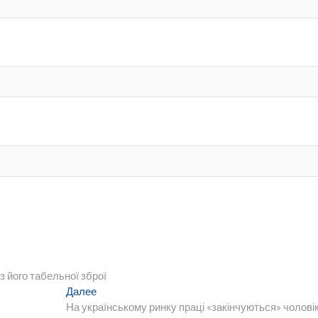
з його табельної зброї
Следующая
Далее
запись:
На українському ринку праці «закінчуються» чолові