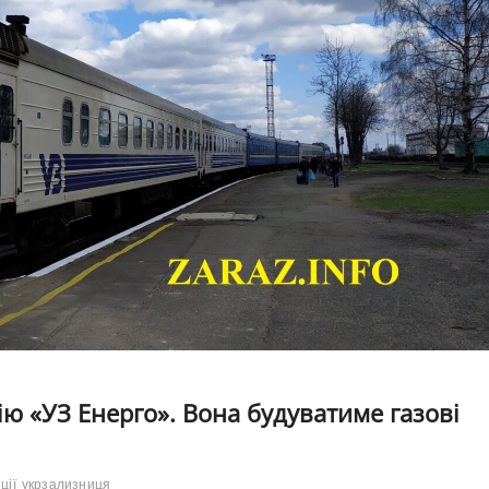
ю «УЗ Енерго». Вона будуватиме газові
ції
укрзализниця