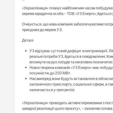
«Укрзалізниця» планує найближчим часом побудувати
окрема юридична особа – ТОВ «УЗ Енерго», йдеться у
Очікується, що нова компанія забезпечуватиме потреби
приєднані до мереж УЗ.
Деталі
УЗ відчуває суттєвий дефіцит електроенергії. Л
реальні потреби УЗ, йдеться в повідомленні. Ко
вплинути на рух поїздів та негативно позначит
Новостворена компанія «УЗ Енерго» має побудува
потужністю до 250 МВт.
Насамперед вони будуть встановлені в обласних 
залізничного транспорту, соціальної сфери, а та
зазначається у пресрелізі.
«Укрзалізниця» проводить активні перемовини з пос
швидкої реалізації цього проєкту», – зазначив голов