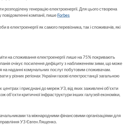
 розподілену генерацію електроенергії. Для цього створена
 повідомленні компанії, пише
Forbes
 в електроенергії як самого перевізника, так і споживачів, які
іміти на споживання електроенергії лише на 75% покривають
мпанія очікує посилення дефіциту з наближенням зими, що може
ися на наданні комунальних послуг побутовим споживачам.
ти у різних регіонах України газові електростанції загальною
центрах і приєднані до мереж УЗ, від яких заживлені об’єкти
кож об’єкти критичної інфраструктури інших галузей економіки,
тачальниками та міжнародними фінансовими організаціями для
а правління УЗ Євген Лященко.