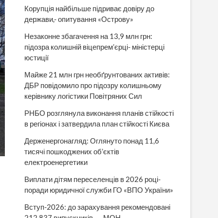
Корупція найбільше підриває довіру до
держави,- опитування «Острову»
Незаконне збагачення на 13,9 млн грн:
підозра колишній віцепрем’єрці- міністерці
юстиції
Майже 21 млн грн необґрунтованих активів:
ДБР повідомило про підозру колишньому
керівнику логістики Повітряних Сил
РНБО розглянула виконання планів стійкості
в регіонах і затвердила план стійкості Києва
Держенергонагляд: Оглянуто понад 11,6
тисячі пошкоджених об’єктів
електроенергетики
Виплати дітям переселенців в 2026 році-
поради юридичної служби ГО «ВПО України»
Вступ-2026: до зарахування рекомендовані
212 837 випускників, — МОН