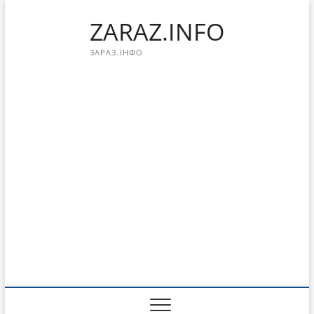
Перейти
ZARAZ.INFO
к
содержимому
ЗАРАЗ.ІНФО