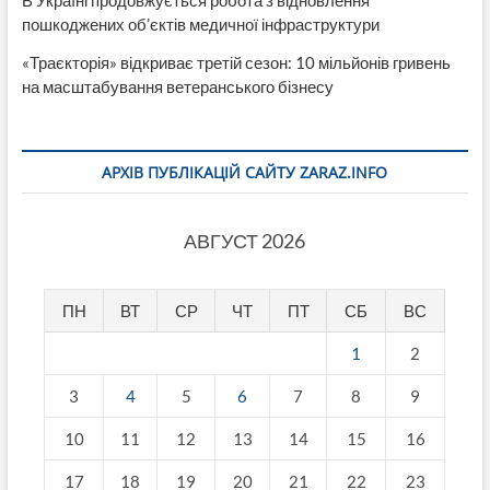
В Україні продовжується робота з відновлення
пошкоджених об’єктів медичної інфраструктури
«Траєкторія» відкриває третій сезон: 10 мільйонів гривень
на масштабування ветеранського бізнесу
АРХІВ ПУБЛІКАЦІЙ САЙТУ ZARAZ.INFO
АВГУСТ 2026
ПН
ВТ
СР
ЧТ
ПТ
СБ
ВС
1
2
3
4
5
6
7
8
9
10
11
12
13
14
15
16
17
18
19
20
21
22
23