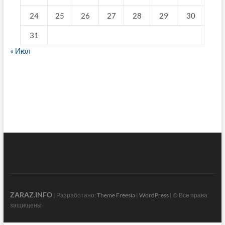
24
25
26
27
28
29
30
31
« Июл
fake breitling
ZARAZ.INFO
| Разработано:
Theme Freesia
|
WordPress
| © Все права
защищены