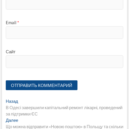
Email
*
Сайт
Навигация
Предыдущая
Назад
запись:
В Одесі завершили капітальний ремонт лікарні, проведений
по
за підтримки ЄС
записям
Следующая
Далее
запись:
Що можна відправити «Новою поштою» в Польщу та скільки