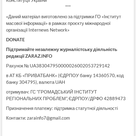
Конституції України
***
«Даний матеріал виготовлено за підтримки ГО «Інститут
масової інформації» в рамках проєкту міжнародної
організації Internews Network»
DONATE
Підтримайте незалежну журналістську діяльність
редакції ZARAZ.INFO
Рахунок № UA383047950000026002053729142
в АТ КБ «ПРИВАТБАНК» (ЄДРПОУ банку 14360570, код
банку 304795), валюта UAH
отримувач: ГС “ГРОМАДСЬКИЙ IНСТИТУТ
РЕГIОНАЛЬНИХ ПРОБЛЕМ”, ЄДРПОУ/ДРФО 42889473
Призначення платежу: підтримка статутної діяльності
Контакти:
zarainfo7@gmail.com