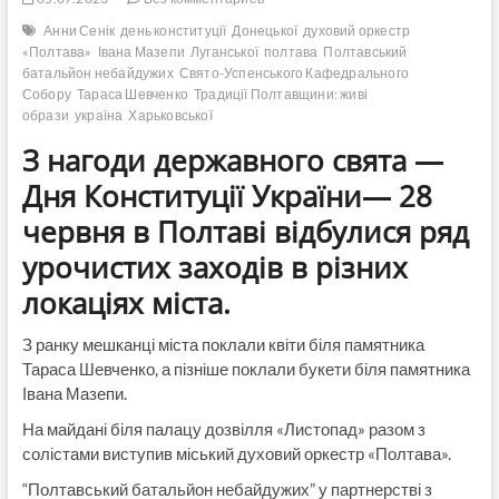
Анни Сенік
день конституції
Донецької
духовий оркестр
«Полтава»
Івана Мазепи
Луганської
полтава
Полтавський
батальйон небайдужих
Свято-Успенського Кафедрального
Собору
Тараса Шевченко
Традиції Полтавщини: живі
образи
україна
Харьковської
З нагоди державного свята —
Дня Конституції України— 28
червня в Полтаві відбулися ряд
урочистих заходів в різних
локаціях міста.
З ранку мешканці міста поклали квіти біля памятника
Тараса Шевченко, а пізніше поклали букети біля памятника
Івана Мазепи.
На майдані біля палацу дозвілля «Листопад» разом з
солістами виступив міський духовий оркестр «Полтава».
“Полтавський батальйон небайдужих” у партнерстві з