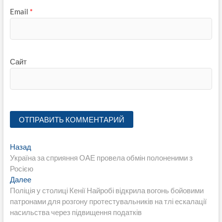
Email
*
Сайт
Навигация
Предыдущая
Назад
запись:
Україна за сприяння ОАЕ провела обмін полоненими з
по
Росією
записям
Следующая
Далее
запись:
Поліція у столиці Кенії Найробі відкрила вогонь бойовими
патронами для розгону протестувальників на тлі ескалації
насильства через підвищення податків