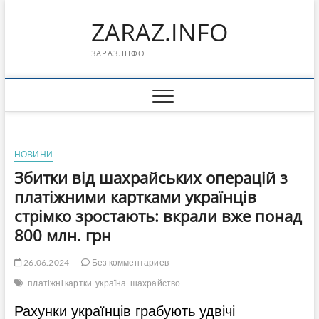
Перейти
ZARAZ.INFO
к
содержимому
ЗАРАЗ.ІНФО
НОВИНИ
Збитки від шахрайських операцій з
платіжними картками українців
стрімко зростають: вкрали вже понад
800 млн. грн
26.06.2024
Без комментариев
платіжні картки
україна
шахрайство
Рахунки українців грабують удвічі