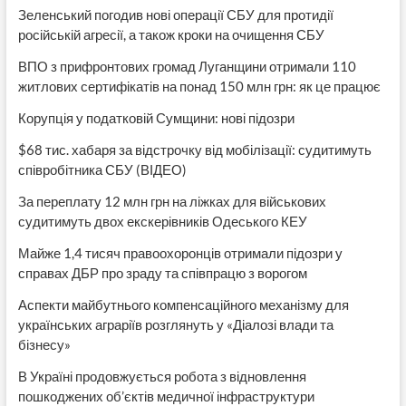
Зеленський погодив нові операції СБУ для протидії
російській агресії, а також кроки на очищення СБУ
ВПО з прифронтових громад Луганщини отримали 110
житлових сертифікатів на понад 150 млн грн: як це працює
Корупція у податковій Сумщини: нові підозри
$68 тис. хабаря за відстрочку від мобілізації: судитимуть
співробітника СБУ (ВІДЕО)
За переплату 12 млн грн на ліжках для військових
судитимуть двох екскерівників Одеського КЕУ
Майже 1,4 тисяч правоохоронців отримали підозри у
справах ДБР про зраду та співпрацю з ворогом
Аспекти майбутнього компенсаційного механізму для
українських аграріїв розглянуть у «Діалозі влади та
бізнесу»
В Україні продовжується робота з відновлення
пошкоджених об’єктів медичної інфраструктури