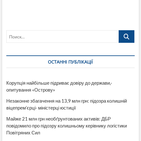
Поиск…
ОСТАННІ ПУБЛІКАЦІЇ
Корупція найбільше підриває довіру до держави,-
опитування «Острову»
Незаконне збагачення на 13,9 млн грн: підозра колишній
віцепрем’єрці- міністерці юстиції
Майже 21 млн грн необґрунтованих активів: ДБР
повідомило про підозру колишньому керівнику логістики
Повітряних Сил