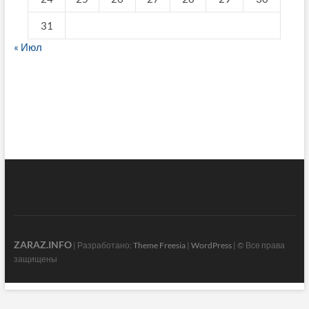
31
« Июл
fake breitling
ZARAZ.INFO
| Разработано:
Theme Freesia
|
WordPress
| © Все права
защищены