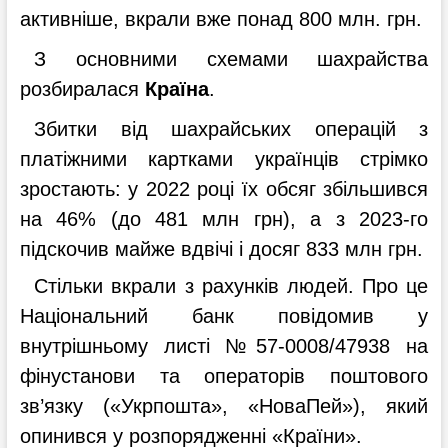
активніше, вкрали вже понад 800 млн. грн.
З основними схемами шахрайства
розбиралася
Країна
.
Збитки від шахрайських операцій з
платіжними картками українців стрімко
зростають: у 2022 році їх обсяг збільшився
на 46% (до 481 млн грн), а з 2023-го
підскочив майже вдвічі і досяг 833 млн грн.
Стільки вкрали з рахунків людей. Про це
Національний банк повідомив у
внутрішньому листі №57-0008/47938 на
фінустанови та операторів поштового
зв’язку («Укрпошта», «НоваПей»), який
опинився у розпорядженні «Країни».