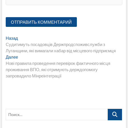
Навигация
Предыдущая
Назад
запись:
Судитимуть посадовців Держпродспоживслужби з
по
Луганщини, які вимагали хабар від місцевого підприємця
записям
Следующая
Далее
запись:
Нові правила проведення перевірок фактичного місця
проживання ВПО, які отримують держдопомогу
запровадило Мінреінтеграції
Поиск…