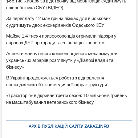
$68 тис. хабаря за відстрочку від мобілізації: судитимуть
співробітника СБУ (ВІДЕО)
За переплату 12 млн грн на ліжках для військових
судитимуть двох екскерівників Одеського КЕУ
Майже 1,4 тисяч правоохоронців отримали підозри у
справах ДБР про зраду та співпрацю з ворогом
Аспекти майбутнього компенсаційного механізму для
українських аграріїв розглянуть у «Діалозі влади та
бізнесу»
В Україні продовжується робота з відновлення
пошкоджених об’єктів медичної інфраструктури
«Траєкторія» відкриває третій сезон: 10 мільйонів гривень
на масштабування ветеранського бізнесу
АРХІВ ПУБЛІКАЦІЙ САЙТУ ZARAZ.INFO