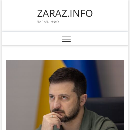
Перейти
ZARAZ.INFO
к
содержимому
ЗАРАЗ.ІНФО