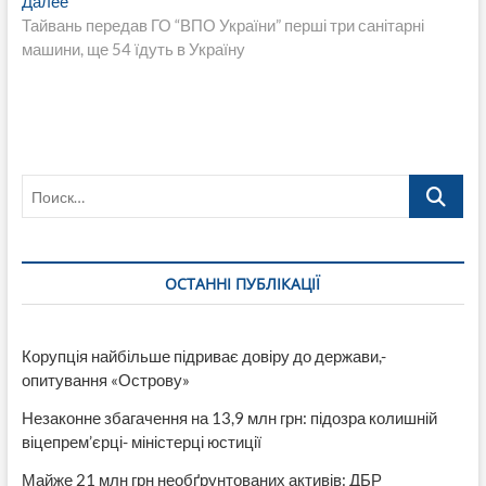
записям
Следующая
Далее
запись:
Тайвань передав ГО “ВПО України” перші три санітарні
машини, ще 54 їдуть в Україну
Поиск…
ОСТАННІ ПУБЛІКАЦІЇ
Корупція найбільше підриває довіру до держави,-
опитування «Острову»
Незаконне збагачення на 13,9 млн грн: підозра колишній
віцепрем’єрці- міністерці юстиції
Майже 21 млн грн необґрунтованих активів: ДБР