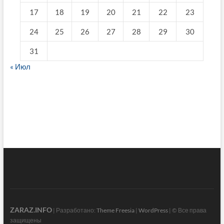
17
18
19
20
21
22
23
24
25
26
27
28
29
30
31
« Июл
fake breitling
ZARAZ.INFO
| Разработано:
Theme Freesia
|
WordPress
| © Все права
защищены