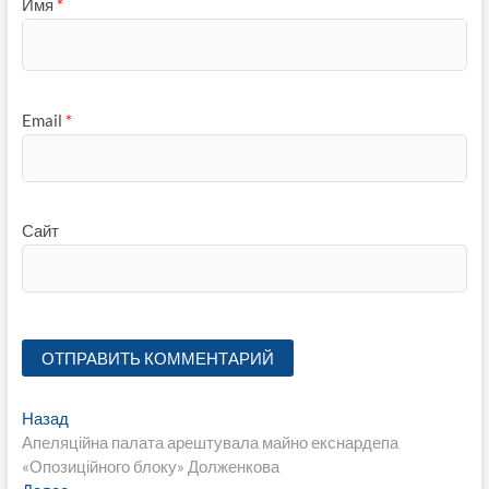
Имя
*
Email
*
Сайт
Навигация
Предыдущая
Назад
запись:
Апеляційна палата арештувала майно екснардепа
по
«Опозиційного блоку» Долженкова