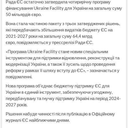
Рада ЄС остаточно затвердила чотирирічну програму
фінансування Ukraine Facility для України на загальну суму
50 мільярдів євро.
Вона стала частиною пакету з трьох затверджених рішень,
які передбачають збільшення видатків бюджету ЄС на
2021-2027 роки на загальну суму 64,4 млрд
євро, повідомляється у прессрелізі Ради ЄС.
«Програма Ukraine Facility стане новим спеціальним
інструментом для підтримки відновлення, реконструкції та
модернізації України, а також її зусиль щодо проведення
реформ у рамках її шляху вступу до ЄС», – зазначається у
повідомленні.
Нова програма об’єднає бюджетну підтримку ЄС для
України в єдиний інструмент, забезпечуючи узгоджену,
передбачувану та гнучку підтримку Україні на період 2024-
2027 років.
Рішення набуде чинності після публікацію в Офіційному
журналі ЄС найближчими днями.