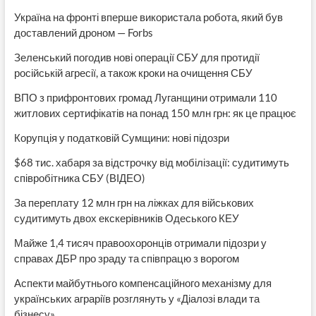
Україна на фронті вперше використала робота, який був
доставлений дроном — Forbs
Зеленський погодив нові операції СБУ для протидії
російській агресії, а також кроки на очищення СБУ
ВПО з прифронтових громад Луганщини отримали 110
житлових сертифікатів на понад 150 млн грн: як це працює
Корупція у податковій Сумщини: нові підозри
$68 тис. хабаря за відстрочку від мобілізації: судитимуть
співробітника СБУ (ВІДЕО)
За переплату 12 млн грн на ліжках для військових
судитимуть двох екскерівників Одеського КЕУ
Майже 1,4 тисяч правоохоронців отримали підозри у
справах ДБР про зраду та співпрацю з ворогом
Аспекти майбутнього компенсаційного механізму для
українських аграріїв розглянуть у «Діалозі влади та
бізнесу»