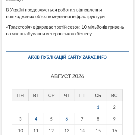
В Україні продовжується робота з відновлення
пошкоджених об’єктів медичної інфраструктури
«Траєкторія» відкриває третій сезон: 10 мільйонів гривень
на масштабування ветеранського бізнесу
АРХІВ ПУБЛІКАЦІЙ САЙТУ ZARAZ.INFO
АВГУСТ 2026
ПН
ВТ
СР
ЧТ
ПТ
СБ
ВС
1
2
3
4
5
6
7
8
9
10
11
12
13
14
15
16