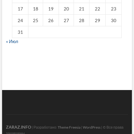
17
18
19
20
21
22
23
24
25
26
27
28
29
30
31
« Июл
fake breitling
ZARAZ.INFO
| Разработано:
Theme Freesia
|
WordPress
| © Все права
защищены