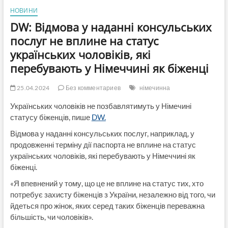
НОВИНИ
DW: Відмова у наданні консульських
послуг не вплине на статус
українських чоловіків, які
перебувають у Німеччині як біженці
25.04.2024
Без комментариев
німечинна
Українських чоловіків не позбавлятимуть у Німечині
статусу біженців, пише
DW.
Відмова у наданні консульських послуг, наприклад, у
продовженні терміну дії паспорта не вплине на статус
українських чоловіків, які перебувають у Німеччині як
біженці.
«Я впевнений у тому, що це не вплине на статус тих, хто
потребує захисту біженців з України, незалежно від того, чи
йдеться про жінок, яких серед таких біженців переважна
більшість, чи чоловіків».