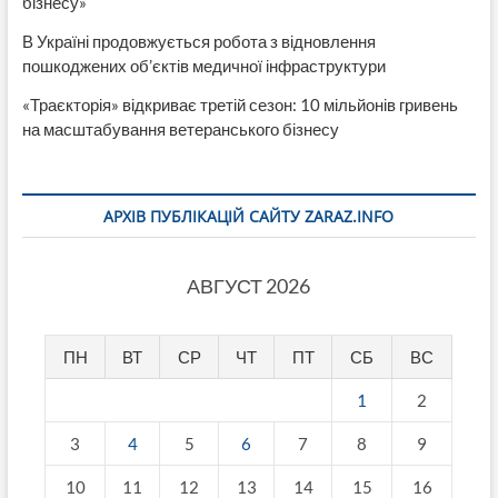
бізнесу»
В Україні продовжується робота з відновлення
пошкоджених об’єктів медичної інфраструктури
«Траєкторія» відкриває третій сезон: 10 мільйонів гривень
на масштабування ветеранського бізнесу
АРХІВ ПУБЛІКАЦІЙ САЙТУ ZARAZ.INFO
АВГУСТ 2026
ПН
ВТ
СР
ЧТ
ПТ
СБ
ВС
1
2
3
4
5
6
7
8
9
10
11
12
13
14
15
16