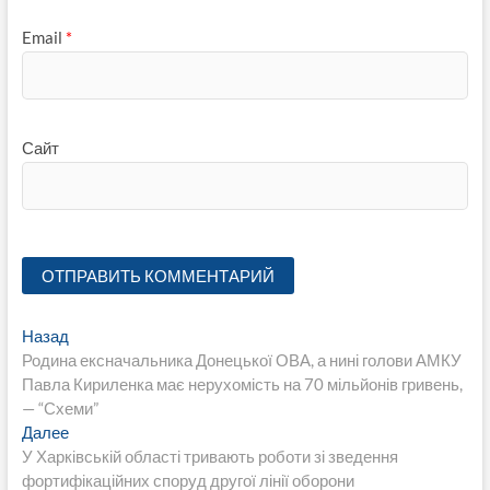
Email
*
Сайт
Навигация
Предыдущая
Назад
запись:
Родина ексначальника Донецької ОВА, а нині голови АМКУ
по
Павла Кириленка має нерухомість на 70 мільйонів гривень,
записям
— “Схеми”
Следующая
Далее
запись:
У Харківській області тривають роботи зі зведення
фортифікаційних споруд другої лінії оборони