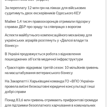
За переплату 12 млн грн на ліжках для військових
судитимуть двох екскерівників Одеського КЕУ
Майже 1,4 тисяч правоохоронців отримали підозри у
справах ДБР про зраду та співпрацю з ворогом
Аспекти майбутнього компенсаційного механізму для
українських аграріїв розглянуть у «Діалозі влади та
бізнесу»
В Україні продовжується робота з відновлення
пошкоджених об’єктів медичної інфраструктури
«Траєкторія» відкриває третій сезон: 10 мільйонів гривень
на масштабування ветеранського бізнесу
На Закарпатті і Харьківщині команда ГО «ВПО Україна»
провела виїзні безкоштовні юридичні консультації і інші
добрі справи
Понад 83,6 млн гривень отримають прифронтові громади
для підтримки безоплатного харчування в комунальних