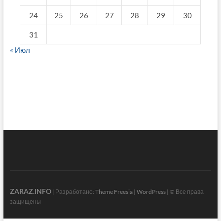
24
25
26
27
28
29
30
31
« Июл
fake breitling
ZARAZ.INFO
| Разработано:
Theme Freesia
|
WordPress
| © Все права
защищены