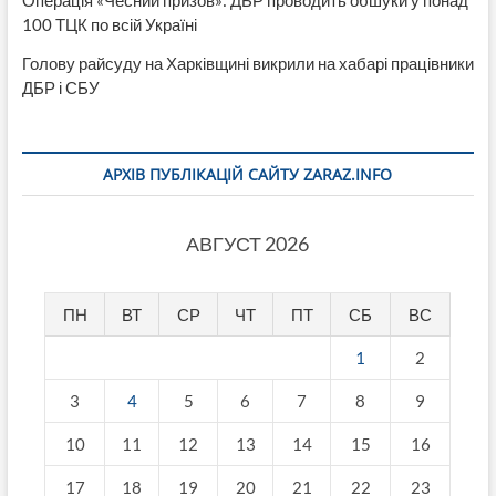
Операція «Чесний призов»: ДБР проводить обшуки у понад
100 ТЦК по всій Україні
Голову райсуду на Харківщині викрили на хабарі працівники
ДБР і СБУ
АРХІВ ПУБЛІКАЦІЙ САЙТУ ZARAZ.INFO
АВГУСТ 2026
ПН
ВТ
СР
ЧТ
ПТ
СБ
ВС
1
2
3
4
5
6
7
8
9
10
11
12
13
14
15
16
17
18
19
20
21
22
23