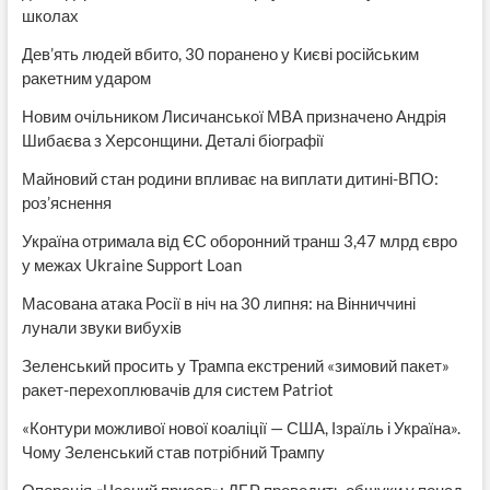
школах
Дев’ять людей вбито, 30 поранено у Києві російським
ракетним ударом
Новим очільником Лисичанської МВА призначено Андрія
Шибаєва з Херсонщини. Деталі біографії
Майновий стан родини впливає на виплати дитині-ВПО:
роз’яснення
Україна отримала від ЄС оборонний транш 3,47 млрд євро
у межах Ukraine Support Loan
Масована атака Росії в ніч на 30 липня: на Вінниччині
лунали звуки вибухів
Зеленський просить у Трампа екстрений «зимовий пакет»
ракет-перехоплювачів для систем Patriot
«Контури можливої нової коаліції — США, Ізраїль і Україна».
Чому Зеленський став потрібний Трампу