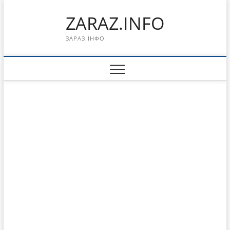
Перейти
ZARAZ.INFO
к
содержимому
ЗАРАЗ.ІНФО