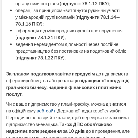
органу нижчого рівня (
підпункт 78.1.12 ПКУ
);
операції за принципом «витягнутої руки» чи участі
у міжнародній групі компаній (
підпункти 78.1.14—
78.1.16 ПКУ
);
інформація від міжнародних органів про порушення
(
підпункт 78.1.21 ПКУ
);
ведення нерезидентом діяльності через постійне
представництво без постановки на податковий облік
(
підпункт 78.1.22 ПКУ
).
За планом податкова завітає передусім
до підприємств
сфери виробництва або реалізації
підакцизної продукції,
грального бізнесу, надання фінансових і платіжних
послуг
.
Чи є ваше підприємство у плані-графіку, можна дізнатися
на офіційному
веб-сайті
Державної податкової служби.
Періодично перевіряйте плани, щоб перевірка не захопила
підприємство зненацька. Також
ДПС обов’язково
надсилає попередження за 10 днів
до її проведення, але
цього строку може не вистачити для підготовки.