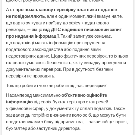
А от
про позапланову перевірку платника податків
не повідомляють
, але є один момент, який вказує на те,
що варто очікувати приїзду до офісу «податкового
ревізора», — якщо
від ДПС надійшов письмовий запит
про надання інформації
. Такий запит уже означає,
що податківці мають інформацію про порушення
податкового законодавства або подання вами
недостовірних даних. Щодо фактичних перевірок, то їхньою
головною умовою є безпечність, як і у випадку проведення
документальних перевірок. При відсутності безпеки
перевірки не проводять.
Тож що робити і чого не робити під час перевірки?
Насамперед максимально
об’єктивно оцінюйте
інформацію
від своїх бухгалтерів про стан речей
у фінансовій сфері, у документах і у сплаті податків. Також
заздалегідь потрібно визначити коло осіб, що можуть бути
представниками з боку підприємства, — зазвичай це юрист,
бухгалтер або заступник директора.