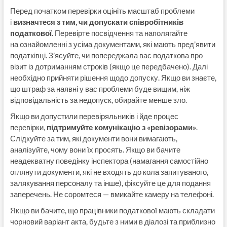
Перед початком перевірки оцініть масштаб проблеми
і
визначтеся з тим, чи допускати співробітників
податкової
. Перевірте посвідчення та наполягайте
на ознайомленні з усіма документами, які мають пред’явити
податківці. З’ясуйте, чи попереджала вас податкова про
візит із дотриманням строків (якщо це передбачено). Далі
необхідно прийняти рішення щодо допуску. Якщо ви знаєте,
що штраф за наявні у вас проблеми буде вищим, ніж
відповідальність за недопуск, обирайте менше зло.
Якщо ви допустили перевіряльників і йде процес
перевірки,
підтримуйте комунікацію з «ревізорами»
.
Слідкуйте за тим, які документи вони вимагають,
аналізуйте, чому вони їх просять. Якщо ви бачите
неадекватну поведінку інспектора (намагання самостійно
оглянути документи, які не входять до кола запитуваного,
залякування персоналу та інше), фіксуйте це для подання
заперечень. Не соромтеся — вмикайте камеру на телефоні.
Якщо ви бачите, що працівники податкової мають складати
чорновий варіант акта, будьте з ними в діалозі та приблизно