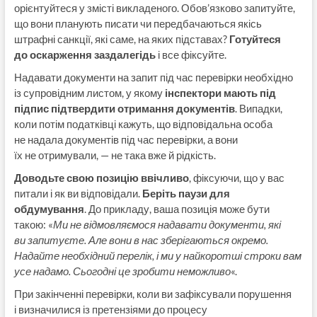
орієнтуйтеся у змісті викладеного. Обов’язково запитуйте,
що вони планують писати чи передбачаються якісь
штрафні санкції, які саме, на яких підставах?
Готуйтеся
до оскарження заздалегідь
і все фіксуйте.
Надавати документи на запит під час перевірки необхідно
із супровідним листом, у якому
інспектори мають під
підпис підтвердити отримання документів
. Випадки,
коли потім податківці кажуть, що відповідальна особа
не надала документів під час перевірки, а вони
їх не отримували, — не така вже й рідкість.
Доводьте свою позицію ввічливо
, фіксуючи, що у вас
питали і як ви відповідали.
Беріть паузи для
обдумування
. До прикладу, ваша позиція може бути
такою: «
Ми не відмовляємося надавати документи, які
ви запитуєте. Але вони в нас зберігаються окремо.
Надайте необхідний перелік, і ми у найкоротші строки вам
усе надамо. Сьогодні це зробити неможливо
«.
При закінченні перевірки, коли ви зафіксували порушення
і визначилися із претензіями до процесу