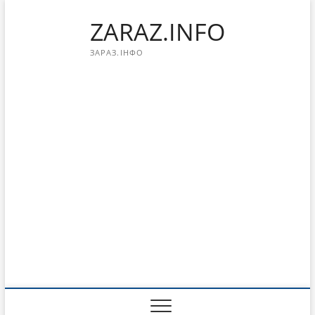
Перейти
ZARAZ.INFO
к
содержимому
ЗАРАЗ.ІНФО