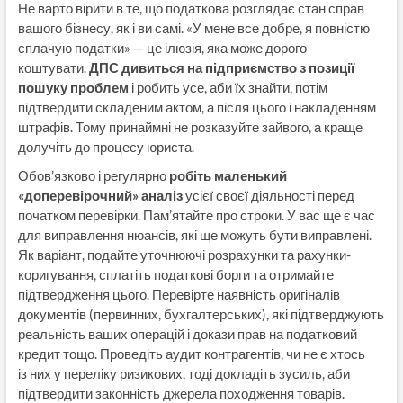
Не варто вірити в те, що податкова розглядає стан справ
вашого бізнесу, як і ви самі. «У мене все добре, я повністю
сплачую податки» — це ілюзія, яка може дорого
коштувати.
ДПС дивиться на підприємство з позиції
пошуку проблем
і робить усе, аби їх знайти, потім
підтвердити складеним актом, а після цього і накладенням
штрафів. Тому принаймні не розказуйте зайвого, а краще
долучіть до процесу юриста.
Обов’язково і регулярно
робіть маленький
«доперевірочний» аналіз
усієї своєї діяльності перед
початком перевірки. Пам’ятайте про строки. У вас ще є час
для виправлення нюансів, які ще можуть бути виправлені.
Як варіант, подайте уточнюючі розрахунки та рахунки-
коригування, сплатіть податкові борги та отримайте
підтвердження цього. Перевірте наявність оригіналів
документів (первинних, бухгалтерських), які підтверджують
реальність ваших операцій і докази прав на податковий
кредит тощо. Проведіть аудит контрагентів, чи не є хтось
із них у переліку ризикових, тоді докладіть зусиль, аби
підтвердити законність джерела походження товарів.