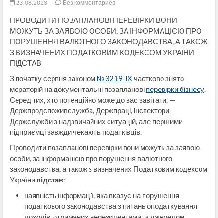
23.08.2023
Без комментариев
ПРОВОДИТИ ПОЗАПЛАНОВІ ПЕРЕВІРКИ ВОНИ
МОЖУТЬ ЗА ЗАЯВОЮ ОСОБИ, ЗА ІНФОРМАЦІЄЮ ПРО
ПОРУШЕННЯ ВАЛЮТНОГО ЗАКОНОДАВСТВА, А ТАКОЖ
З ВИЗНАЧЕНИХ ПОДАТКОВИМ КОДЕКСОМ УКРАЇНИ
ПІДСТАВ
З початку серпня законом
№ 3219-IX
частково знято
мораторій на документальні позапланові
перевірки бізнесу
.
Серед тих, хто потенційно може до вас завітати, —
Держпродспоживслужба, Держпраці, інспектори
Держслужби з надзвичайних ситуацій, але першими
підприємці завжди чекають податківців.
Проводити позапланові перевірки вони можуть за заявою
особи, за інформацією про порушення валютного
законодавства, а також з визначених Податковим кодексом
України
підстав
:
наявність інформації, яка вказує на порушення
податкового законодавства з питань оподаткування
доходів, отриманих нерезидентами, із джерелом