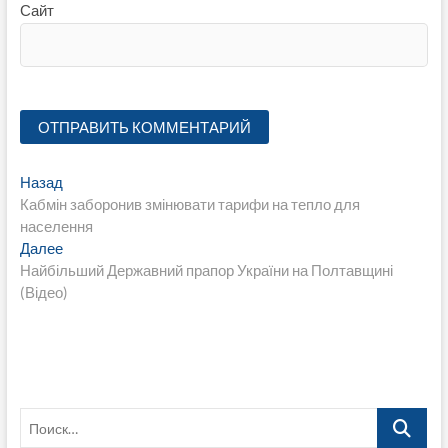
Сайт
Навигация
Предыдущая
Назад
запись:
Кабмін заборонив змінювати тарифи на тепло для
по
населення
записям
Следующая
Далее
запись:
Найбільший Державний прапор України на Полтавщині
(Відео)
Поиск…