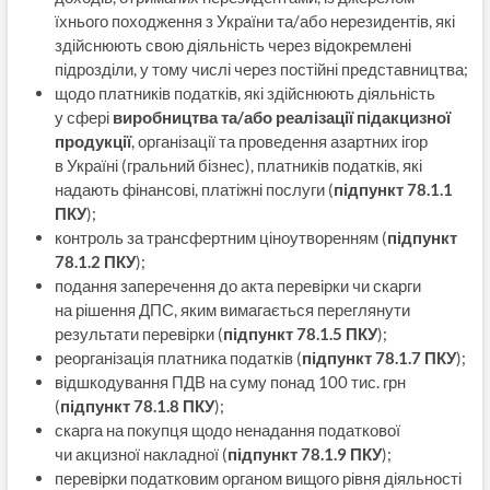
їхнього походження з України та/або нерезидентів, які
здійснюють свою діяльність через відокремлені
підрозділи, у тому числі через постійні представництва;
щодо платників податків, які здійснюють діяльність
у сфері
виробництва та/або реалізації підакцизної
продукції
, організації та проведення азартних ігор
в Україні (гральний бізнес), платників податків, які
надають фінансові, платіжні послуги (
підпункт 78.1.1
ПКУ
);
контроль за трансфертним ціноутворенням (
підпункт
78.1.2 ПКУ
);
подання заперечення до акта перевірки чи скарги
на рішення ДПС, яким вимагається переглянути
результати перевірки (
підпункт 78.1.5 ПКУ
);
реорганізація платника податків (
підпункт 78.1.7 ПКУ
);
відшкодування ПДВ на суму понад 100 тис. грн
(
підпункт 78.1.8 ПКУ
);
скарга на покупця щодо ненадання податкової
чи акцизної накладної (
підпункт 78.1.9 ПКУ
);
перевірки податковим органом вищого рівня діяльності