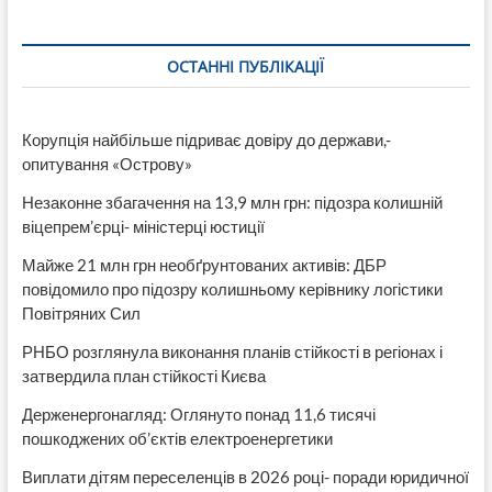
ОСТАННІ ПУБЛІКАЦІЇ
Корупція найбільше підриває довіру до держави,-
опитування «Острову»
Незаконне збагачення на 13,9 млн грн: підозра колишній
віцепрем’єрці- міністерці юстиції
Майже 21 млн грн необґрунтованих активів: ДБР
повідомило про підозру колишньому керівнику логістики
Повітряних Сил
РНБО розглянула виконання планів стійкості в регіонах і
затвердила план стійкості Києва
Держенергонагляд: Оглянуто понад 11,6 тисячі
пошкоджених об’єктів електроенергетики
Виплати дітям переселенців в 2026 році- поради юридичної