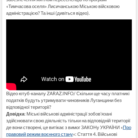
«Тимчасова оселя» Лисичанською Міською війсковою
адміністрацією? Та інші (дивіться відео).
Відео ютуб-каналу ZARAZ.INFO/ Скільки ще часу платникі
податків будуть утримувати чиновників Луганщини без
відповідної території?
Довідка
: Міські військові адміністрації зобов’язані
здійснювати свою діяльність тільки на відповідній території
де вони створені, це витікає з вимог ЗАКОНу УКРАЇНИ «
Про
правовий режим воєнного стану
«: Стаття 4. Військові