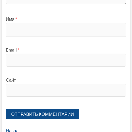
Имя
*
Email
*
Сайт
Навигация
Предыдущая
Назад