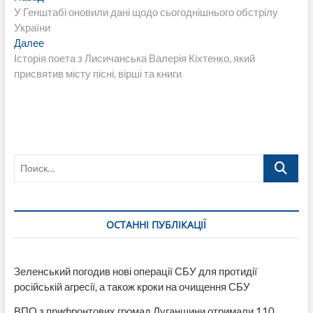
запись:
У Генштабі оновили дані щодо сьогоднішнього обстрілу
по
України
записям
Следующая
Далее
запись:
Історія поета з Лисичанська Валерія Кіхтенко, який
присвятив місту пісні, вірші та книги
Поиск…
ОСТАННІ ПУБЛІКАЦІЇ
Зеленський погодив нові операції СБУ для протидії
російській агресії, а також кроки на очищення СБУ
ВПО з прифронтових громад Луганщини отримали 110