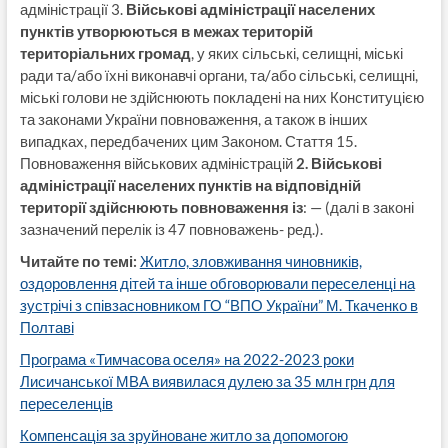
адміністрації 3.
Військові адміністрації населених
пунктів утворюються в межах територій
територіальних громад
, у яких сільські, селищні, міські
ради та/або їхні виконавчі органи, та/або сільські, селищні,
міські голови не здійснюють покладені на них Конституцією
та законами України повноваження, а також в інших
випадках, передбачених цим Законом. Стаття 15.
Повноваження військових адміністрацій
2. Військові
адміністрації населених пунктів на відповідній
території здійснюють повноваження із
: — (далі в законі
зазначений перелік із 47 повноважень- ред.).
Читайте по темі:
Житло, зловживання чиновників,
оздоровлення дітей та інше обговорювали переселенці на
зустрічі з співзасновником ГО “ВПО України” М. Ткаченко в
Полтаві
Програма «Тимчасова оселя» на 2022-2023 роки
Лисичанської МВА виявилася дулею за 35 млн грн для
переселенців
Компенсація за зруйноване житло за допомогою