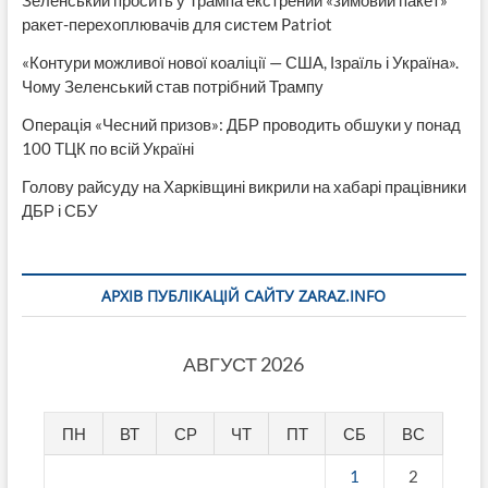
ракет-перехоплювачів для систем Patriot
«Контури можливої нової коаліції — США, Ізраїль і Україна».
Чому Зеленський став потрібний Трампу
Операція «Чесний призов»: ДБР проводить обшуки у понад
100 ТЦК по всій Україні
Голову райсуду на Харківщині викрили на хабарі працівники
ДБР і СБУ
АРХІВ ПУБЛІКАЦІЙ САЙТУ ZARAZ.INFO
АВГУСТ 2026
ПН
ВТ
СР
ЧТ
ПТ
СБ
ВС
1
2