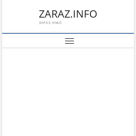
Перейти
ZARAZ.INFO
к
содержимому
ЗАРАЗ.ІНФО