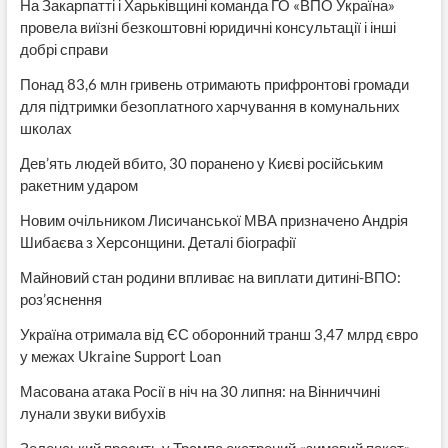
На Закарпатті і Харьківщині команда ГО «ВПО Україна»
провела виїзні безкоштовні юридичні консультації і інші
добрі справи
Понад 83,6 млн гривень отримають прифронтові громади
для підтримки безоплатного харчування в комунальних
школах
Дев’ять людей вбито, 30 поранено у Києві російським
ракетним ударом
Новим очільником Лисичанської МВА призначено Андрія
Шибаєва з Херсонщини. Деталі біографії
Майновий стан родини впливає на виплати дитині-ВПО:
роз’яснення
Україна отримала від ЄС оборонний транш 3,47 млрд євро
у межах Ukraine Support Loan
Масована атака Росії в ніч на 30 липня: на Вінниччині
лунали звуки вибухів
Зеленський просить у Трампа екстрений «зимовий пакет»