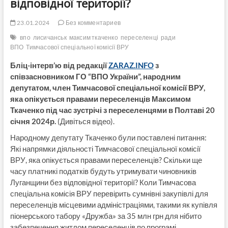
відповідної території?
23.01.2024
Без комментариев
впо
лисичанськ
максим ткаченко
переселенці
ради
ВПО
Тимчасової спеціальної комісії ВРУ
Бліц-інтерв’ю від редакції
ZARAZ.INFO
з
співзасновником ГО “ВПО України”, народним
депутатом, член Тимчасової спеціальної комісії ВРУ,
яка опікується правами переселенців Максимом
Ткаченко під час зустрічі з переселенцями в Полтаві 20
січня 2024р.
(Дивіться відео).
Народному депутату Ткаченко були поставлені питання:
Які напрямки діяльності Тимчасової спеціальної комісії
ВРУ, яка опікується правами переселенців? Скільки ще
часу платникі податків будуть утримувати чиновників
Луганщини без відповідної території? Коли Тимчасова
спеціальна комісія ВРУ перевірить сумнівні закупівлі для
переселенців місцевими адміністраціями, такими як купівля
піонерського табору «Дружба» за 35 млн грн для нібито
забезпечення житлом переселенців по програмі