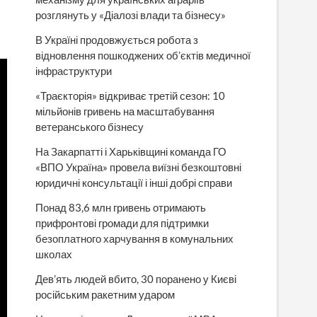
розглянуть у «Діалозі влади та бізнесу»
В Україні продовжується робота з
відновлення пошкоджених об’єктів медичної
інфраструктури
«Траєкторія» відкриває третій сезон: 10
мільйонів гривень на масштабування
ветеранського бізнесу
На Закарпатті і Харьківщині команда ГО
«ВПО Україна» провела виїзні безкоштовні
юридичні консультації і інші добрі справи
Понад 83,6 млн гривень отримають
прифронтові громади для підтримки
безоплатного харчування в комунальних
школах
Дев’ять людей вбито, 30 поранено у Києві
російським ракетним ударом