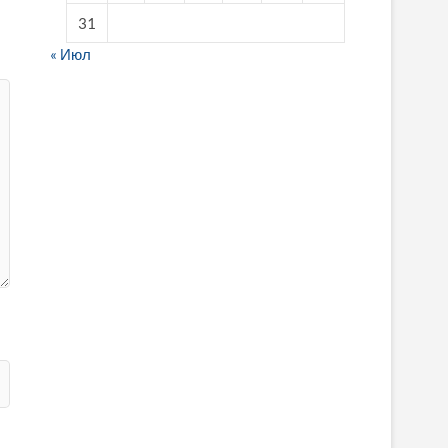
31
« Июл
fake breitling