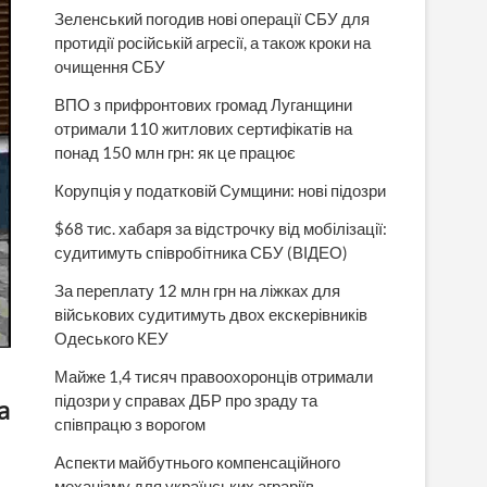
Зеленський погодив нові операції СБУ для
протидії російській агресії, а також кроки на
очищення СБУ
ВПО з прифронтових громад Луганщини
отримали 110 житлових сертифікатів на
понад 150 млн грн: як це працює
Корупція у податковій Сумщини: нові підозри
$68 тис. хабаря за відстрочку від мобілізації:
судитимуть співробітника СБУ (ВІДЕО)
За переплату 12 млн грн на ліжках для
військових судитимуть двох екскерівників
Одеського КЕУ
Майже 1,4 тисяч правоохоронців отримали
підозри у справах ДБР про зраду та
а
співпрацю з ворогом
Аспекти майбутнього компенсаційного
механізму для українських аграріїв