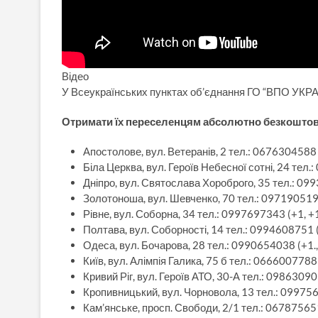
Відео
У Всеукраїнських пунктах об’єднання ГО “ВПО УКРАЇ
Отримати їх переселенцям абсолютно безкоштов
Апостолове, вул. Ветеранів, 2 тел.: 0676304588 (
Біла Церква, вул. Героїв Небесної сотні, 24 тел.:
Дніпро, вул. Святослава Хороброго, 35 тел.: 0993
Золотоноша, вул. Шевченко, 70 тел.: 0971905193 
Рівне, вул. Соборна, 34 тел.: 0997697343 (+1, +1.
Полтава, вул. Соборності, 14 тел.: 0994608751 (о
Одеса, вул. Бочарова, 28 тел.: 0990654038 (+1.,+
Київ, вул. Алімпія Галика, 75 б тел.: 0666007788 (
Кривий Ріг, вул. Героїв АТО, 30-А тел.: 09863090
Кропивницький, вул. Чорновола, 13 тел.: 0997562
Кам’янське, просп. Свободи, 2/1 тел.: 0678756515