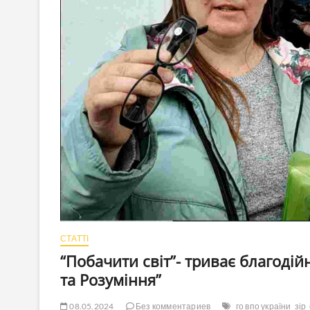
СТАТТІ
“Побачити світ”- триває благодійн
та Розуміння”
08.05.2024
Без комментариев
го впо україни
зір