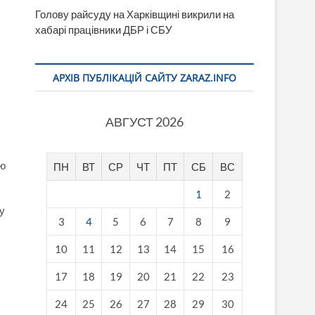
Голову райсуду на Харківщині викрили на
)
хабарі працівники ДБР і СБУ
АРХІВ ПУБЛІКАЦІЙ САЙТУ ZARAZ.INFO
АВГУСТ 2026
цю
ПН
ВТ
СР
ЧТ
ПТ
СБ
ВС
1
2
у
3
4
5
6
7
8
9
10
11
12
13
14
15
16
17
18
19
20
21
22
23
24
25
26
27
28
29
30