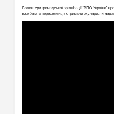
Волонтери громадської організації “ВПО Україна” пр
вже багато переселенців отримали окуляри, які нада