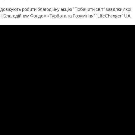
одовжують робити благодійну акцію “Побачити світ” завдяки якої
ні Благодійним Фондом «Турбота та Розуміння” “LifeChanger” UA.