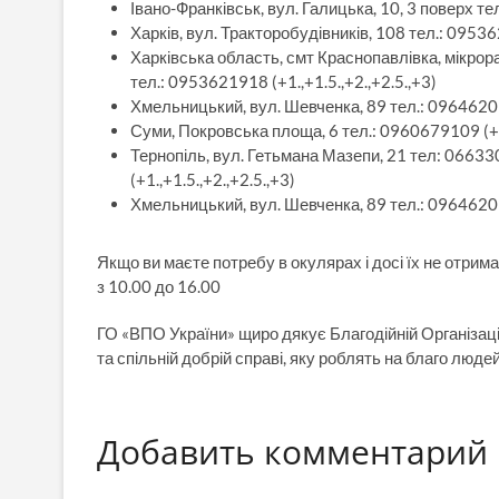
Івано-Франківськ, вул. Галицька, 10, 3 поверх т
Харків, вул. Тракторобудівників, 108 тел.: 09536
Харківська область, смт Краснопавлівка, мікрор
тел.: 0953621918 (+1.,+1.5.,+2.,+2.5.,+3)
Хмельницький, вул. Шевченка, 89 тел.: 096462090
Суми, Покровська площа, 6 тел.: 0960679109 (+1.
Тернопіль, вул. Гетьмана Мазепи, 21 тел: 0663
(+1.,+1.5.,+2.,+2.5.,+3)
Хмельницький, вул. Шевченка, 89 тел.: 096462090
Якщо ви маєте потребу в окулярах і досі їх не отрим
з 10.00 до 16.00
ГО «ВПО України» щиро дякує Благодійній Організаці
та спільній добрій справі, яку роблять на благо людей
Добавить комментарий