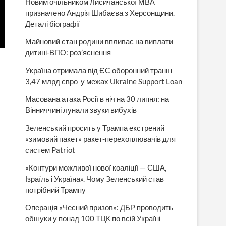
Новим очільником Лисичанської МВА
призначено Андрія Шибаєва з Херсонщини.
Деталі біографії
Майновий стан родини впливає на виплати
дитині-ВПО: роз’яснення
Україна отримала від ЄС оборонний транш
3,47 млрд євро у межах Ukraine Support Loan
Масована атака Росії в ніч на 30 липня: на
Вінниччині лунали звуки вибухів
Зеленський просить у Трампа екстрений
«зимовий пакет» ракет-перехоплювачів для
систем Patriot
«Контури можливої нової коаліції — США,
Ізраїль і Україна». Чому Зеленський став
потрібний Трампу
Операція «Чесний призов»: ДБР проводить
обшуки у понад 100 ТЦК по всій Україні