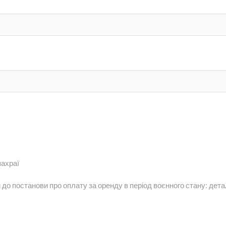
шахраї
щая
и до постанови про оплату за оренду в період воєнного стану: дета