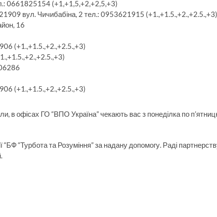
ел.: 0661825154 (+1,+1,5,+2,+2,5,+3)
21909 вул. Чичибабіна, 2 тел.: 0953621915 (+1.,+1.5.,+2.,+2.5.,+3
айон, 16
6 (+1.,+1.5.,+2.,+2.5.,+3)
,+1.5.,+2.,+2.5.,+3)
306286
6 (+1.,+1.5.,+2.,+2.5.,+3)
али, в офісах ГО “ВПО Україна” чекають вас з понеділка по п’ятни
ї “БФ “Турбота та Розуміння” за надану допомогу. Раді партнерств
.