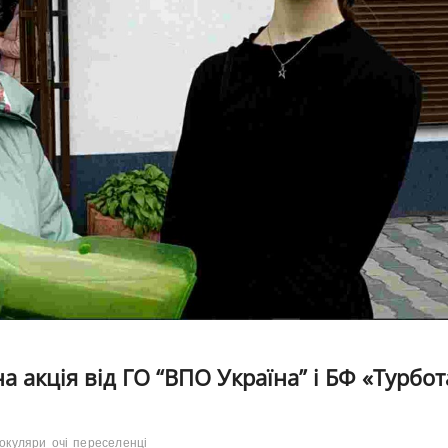
а акція від ГО “ВПО Україна” і БФ «Турбот
окуляри
очі
переселенці