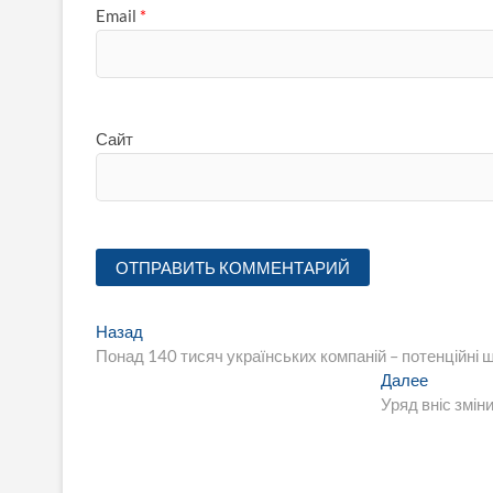
Email
*
Сайт
Навигация
Предыдущая
Назад
запись:
Понад 140 тисяч українських компаній – потенційні 
по
Следую
Далее
записям
запись:
Уряд вніс змін