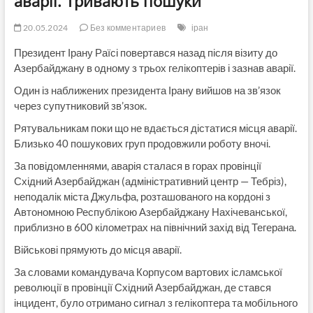
аварії. Тривають пошуки
20.05.2024
Без комментариев
іран
Президент Ірану Раїсі повертався назад після візиту до
Азербайджану в одному з трьох гелікоптерів і зазнав аварії.
Один із наближених президента Ірану вийшов на зв’язок
через супутниковий зв’язок.
Рятувальникам поки що не вдається дістатися місця аварії.
Близько 40 пошукових груп продовжили роботу вночі.
За повідомленнями, аварія сталася в горах провінції
Східний Азербайджан (адміністративний центр — Тебріз),
неподалік міста Джульфа, розташованого на кордоні з
Автономною Республікою Азербайджану Нахічеванської,
приблизно в 600 кілометрах на північний захід від Тегерана.
Військові прямують до місця аварії.
За словами командувача Корпусом вартових ісламської
революції в провінції Східний Азербайджан, де стався
інцидент, було отримано сигнал з гелікоптера та мобільного