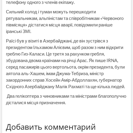
телефону одного з членів екіпажу.
Сильний холод і туман можуть перешкодити
рятувальникам, альпіністам та співробітникам «Червоного
півмісяця» дістатися місця аварії, повідомили раніше
іранські ЗМІ.
Раїсі був у візиті в Азербайджані, де він зустрівся з
президентом Ільхамом Алієвим, щоб разом з ним відкрити
греблю Гиз-Каласи. Це третя за рахунком гребля,
збудована двома країнами на річці Арас. Як пише IRNA,
серед пасажирів цього вертольота, окрім президента, були
аятола аль-Хашем, імам Джума-Тебриза, міністр
закордонних справ Хосейн Амір-Абдоллахян, губернатор
Східного Азербайджану Малік Рахматі та ще кілька людей.
Два гелікоптера з чиновниками та міністрами благополучно
дісталися місця призначення.
Добавить комментарий