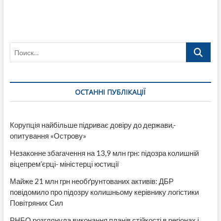
Поиск…
ОСТАННІ ПУБЛІКАЦІЇ
Корупція найбільше підриває довіру до держави,-
опитування «Острову»
Незаконне збагачення на 13,9 млн грн: підозра колишній
віцепрем’єрці- міністерці юстиції
Майже 21 млн грн необґрунтованих активів: ДБР
повідомило про підозру колишньому керівнику логістики
Повітряних Сил
РНБО розглянула виконання планів стійкості в регіонах і