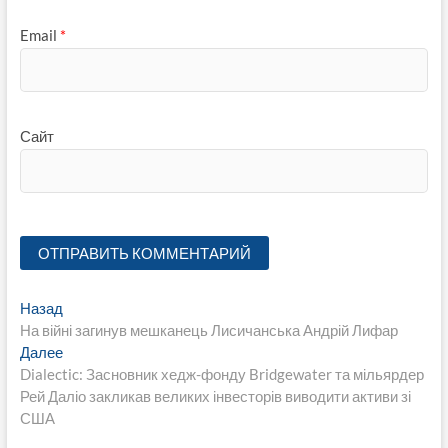
Email
*
Сайт
Навигация
Предыдущая
Назад
запись:
На війні загинув мешканець Лисичанська Андрій Лифар
по
Следующая
Далее
записям
запись:
Dialectic: Засновник хедж-фонду Bridgewater та мільярдер
Рей Даліо закликав великих інвесторів виводити активи зі
США