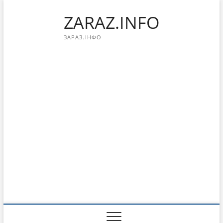
Перейти
ZARAZ.INFO
к
содержимому
ЗАРАЗ.ІНФО