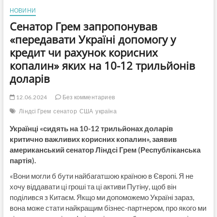
НОВИНИ
Сенатор Грем запропонував
«передавати Україні допомогу у
кредит чи рахунок корисних
копалин» яких на 10-12 трильйонів
доларів
12.06.2024
Без комментариев
Ліндсі Грем
сенатор
США
україна
Українці «сидять на 10-12 трильйонах доларів
критично важливих корисних копалин», заявив
американський сенатор Ліндсі Грем (Республіканська
партія).
«Вони могли б бути найбагатшою країною в Європі. Я не
хочу віддавати ці гроші та ці активи Путіну, щоб він
поділився з Китаєм. Якщо ми допоможемо Україні зараз,
вона може стати найкращим бізнес-партнером, про якого ми