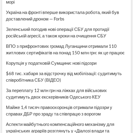
морі
Україна на фронті вперше використала робота, який був
доставлений дроном — Forbs
Зеленський погодив нові операції СБУ для протидії
російській агресії, а також кроки на очищення СБУ
ВПО з прифронтових громад Луганщини отримали 110
житлових сертифікатів на понад 150 млн грн: як це працює
Корупція у податковій Сумщини: нові підозри
$68 тис. хабаря за відстрочку від мобілізації: судитимуть
співробітника СБУ (ВІДЕО)
За переплату 12 млн грн на ліжках для військових
судитимуть двох екскерівників Одеського КЕУ
Майже 1,4 тисяч правоохоронців отримали підозри у
справах ДБР про зраду та співпрацю з ворогом
Аспекти майбутнього компенсаційного механізму для
українських аграріїв розглянуть у «Діалозі влади та