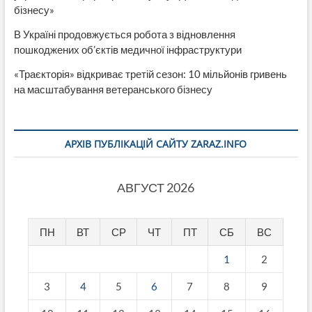
бізнесу»
В Україні продовжується робота з відновлення
пошкоджених об’єктів медичної інфраструктури
«Траєкторія» відкриває третій сезон: 10 мільйонів гривень
на масштабування ветеранського бізнесу
АРХІВ ПУБЛІКАЦІЙ САЙТУ ZARAZ.INFO
АВГУСТ 2026
ПН
ВТ
СР
ЧТ
ПТ
СБ
ВС
1
2
3
4
5
6
7
8
9