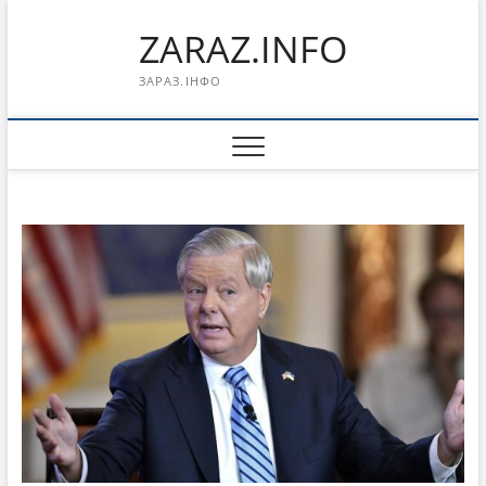
Перейти
ZARAZ.INFO
к
содержимому
ЗАРАЗ.ІНФО