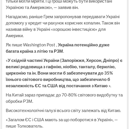
тільки могли мріяти. І ці гроші можуть бути використані
Україною та Америкою», — заявив він.
Нагадаємо, раніше Грем запропонував передавати Україні
допомогу у кредит чи рахунок корисних копалин. Також він
називав війну в Україні «хорошою інвестицією» для
Америки.
Як пише Washington Post ,
Україна потенційно дуже
багата країна з літію та РЗМ
.
«
У східній частині України (Запоріжжя, Херсон, Дніпро) є
великі родовища з гафнію, ніобію, танталу, берилію,
цирконію та ін. Вони могли б забезпечувати до 35%
їхнього світового виробництва, що забезпечило б
незалежність ЄС та США від постачання з Китаю
».
На Китай зараз припадає до 70-80% світового видобутку та
обробки РЗМ.
Високотехнологічні галузі всього світу залежать від Китаю.
«Загалом ЄС і США мають за що поборотися в Україні», —
пише Толкователь.