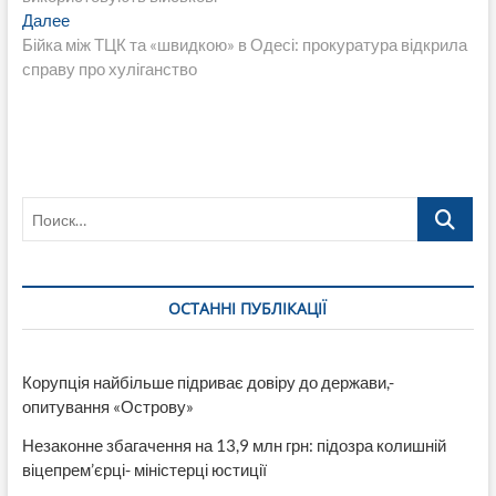
записям
Следующая
Далее
запись:
Бійка між ТЦК та «швидкою» в Одесі: прокуратура відкрила
справу про хуліганство
Поиск…
ОСТАННІ ПУБЛІКАЦІЇ
Корупція найбільше підриває довіру до держави,-
опитування «Острову»
Незаконне збагачення на 13,9 млн грн: підозра колишній
віцепрем’єрці- міністерці юстиції