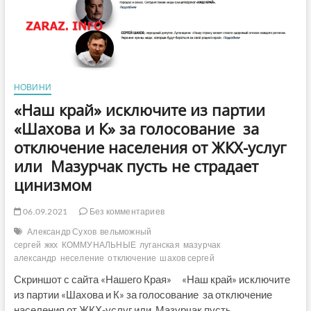
и
почему
в
городах
зреет
бунт
НОВИНИ
«Наш край» исключите из партии
«Шахова и К» за голосование за
отключение населения от ЖКХ-услуг
или Мазурчак пусть не страдает
цинизмом
06.09.2021
Без комментариев
Александр Сухов
вельможный
сергей
жкх
КОММУНАЛЬНЫЕ
луганская
мазурчак
александр
неселение
отключение
шахов сергей
Скриншот с сайта «Нашего Края» «Наш край» исключите
из партии «Шахова и К» за голосование за отключение
населения от ЖКХ-услуг или Мазурчак пусть…