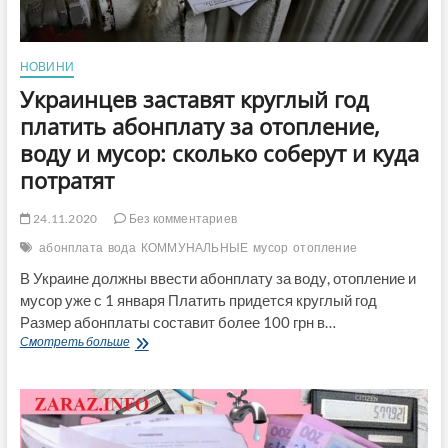
грн
НОВИНИ
Украинцев заставят круглый год
платить абонплату за отопление,
воду и мусор: сколько соберут и куда
потратят
24.11.2020
Без комментариев
абонплата
вода
КОММУНАЛЬНЫЕ
мусор
отопление
В Украине должны ввести абонплату за воду, отопление и
мусор уже с 1 января Платить придется круглый год
Размер абонплаты составит более 100 грн в…
Украинцев
Смотреть больше
заставят
круглый
год
платить
абонплату