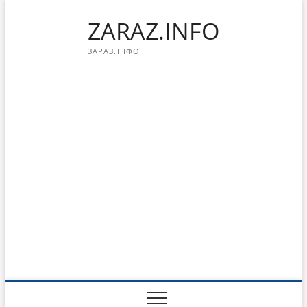
Перейти
ZARAZ.INFO
к
содержимому
ЗАРАЗ.ІНФО