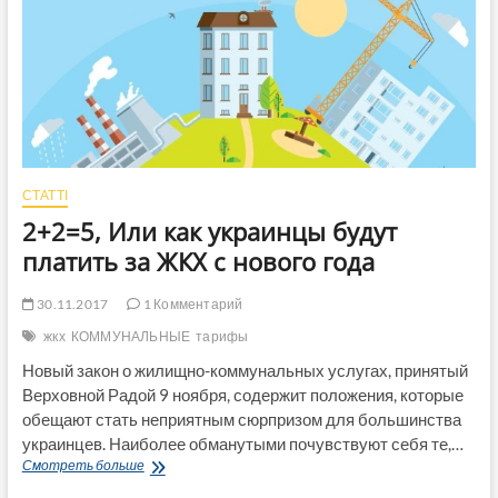
«убран»
снег?
СТАТТІ
2+2=5, Или как украинцы будут
платить за ЖКХ с нового года
30.11.2017
1 Комментарий
жкх
КОММУНАЛЬНЫЕ
тарифы
Новый закон о жилищно-коммунальных услугах, принятый
Верховной Радой 9 ноября, содержит положения, которые
обещают стать неприятным сюрпризом для большинства
украинцев. Наиболее обманутыми почувствуют себя те,…
2+2=5,
Смотреть больше
Или