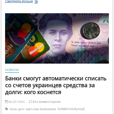
Украинцам
Смотреть больше
за
долги
по
коммуналке
будут
блокировать
банковские
карточки:
что
важно
знать
НОВИНИ
Банки смогут автоматически списать
со счетов украинцев средства за
долги: кого коснется
06.07.2021
Без комментариев
банк
долг
карточка банковская
КОММУНАЛЬНЫЕ