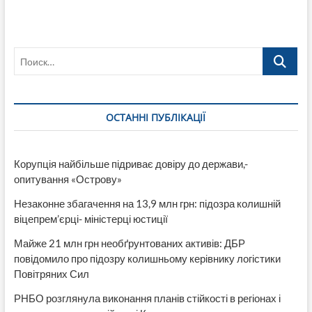
как
украинцы
будут
платить
Поиск…
за
ЖКХ
с
нового
года
ОСТАННІ ПУБЛІКАЦІЇ
Корупція найбільше підриває довіру до держави,-
опитування «Острову»
Незаконне збагачення на 13,9 млн грн: підозра колишній
віцепрем’єрці- міністерці юстиції
Майже 21 млн грн необґрунтованих активів: ДБР
повідомило про підозру колишньому керівнику логістики
Повітряних Сил
РНБО розглянула виконання планів стійкості в регіонах і