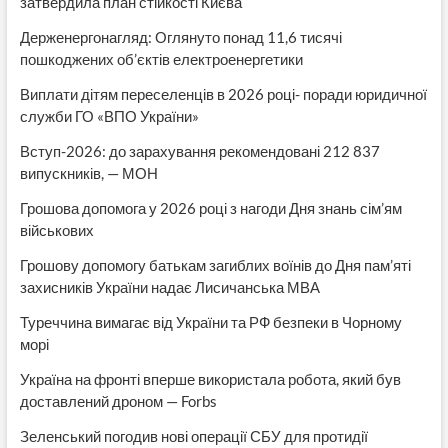
затвердила план стійкості Києва
Держенергонагляд: Оглянуто понад 11,6 тисячі
пошкоджених об’єктів електроенергетики
Виплати дітям переселенців в 2026 році- поради юридичної
служби ГО «ВПО України»
Вступ-2026: до зарахування рекомендовані 212 837
випускників, — МОН
Грошова допомога у 2026 році з нагоди Дня знань сім’ям
військових
Грошову допомогу батькам загиблих воїнів до Дня пам’яті
захисників України надає Лисичанська МВА
Туреччина вимагає від України та РФ безпеки в Чорному
морі
Україна на фронті вперше використала робота, який був
доставлений дроном — Forbs
Зеленський погодив нові операції СБУ для протидії