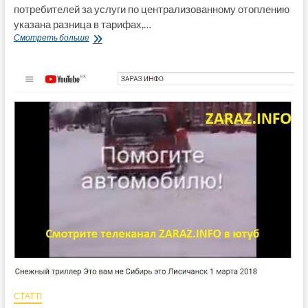
потребителей за услуги по централизованному отоплению
указана разница в тарифах,…
Разъяснения
Смотреть больше
по
поводу
платежек
за
центральное
отопление
от
Минрегионов
СТАТТІ