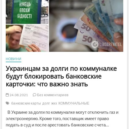
проголосовал
за
отключение
должников
от
коммунальных
услуг?
НОВИНИ
Украинцам за долги по коммуналке
будут блокировать банковские
карточки: что важно знать
24.08.2021
Без комментариев
банковские карты
долг
жкх
КОММУНАЛЬНЫЕ
В Украине за долги по коммуналке могут отключить газ и
электроэнергию. Кроме того, поставщик имеет право
подать в суд и после арестовать банковские счета…