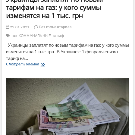
тарифам на газ: у кого суммы
изменятся на 1 тыс. грн
25.01.2021
Без комментариев
газ
КОММУНАЛЬНЫЕ
тариф
Украинцы заплатят по новым тарифам на газ: у кого суммы
изменятся на 1 тыс. грн В Украине с 1 февраля снизят
тариф на…
Украинцы
Смотреть больше
заплатят
по
новым
тарифам
на
газ:
у
кого
суммы
изменятся
на
1
тыс.