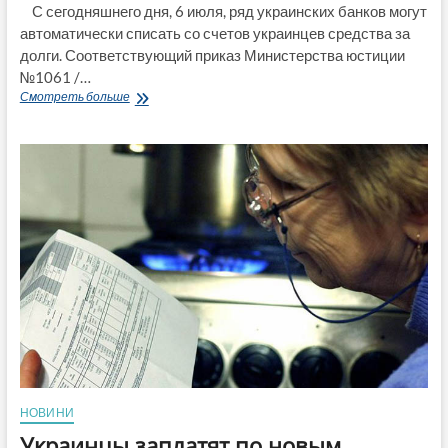
С сегодняшнего дня, 6 июля, ряд украинских банков могут
автоматически списать со счетов украинцев средства за
долги. Соответствующий приказ Министерства юстиции
№1061 /…
Банки
Смотреть больше
смогут
автоматически
списать
со
счетов
украинцев
средства
за
долги:
кого
коснется
НОВИНИ
Украинцы заплатят по новым