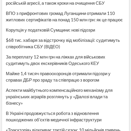
російській агресії, а також кроки на очищення СБУ
ВПО з прифронтових громад Луганщини отримали 110
житлових сертифікатів на понад 150 млн грн: як це працює
Корупція у податковій Сумщини: нові підозри
$68 тис. хабаря за відстрочку від мобілізації: судитимуть
співробітника СБУ (ВІДЕО)
За переплату 12 млн грн на ліжках для військових
судитимуть двох екскерівників Одеського КЕУ
Майже 1,4 тисяч правоохоронців отримали підозри у
справах ДБР про зраду та співпрацю з ворогом
Аспекти майбутнього компенсаційного механізму для
українських аграріїв розглянуть у «Діалозі влади та
бізнесу»
В Україні продовжується робота з відновлення
пошкоджених об’єктів медичної інфраструктури
«Траєкторія» відкриває третій сезон: 10 мільйонів гривень