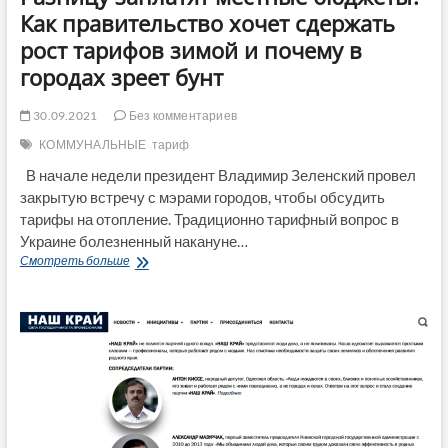
Как правительство хочет сдержать
рост тарифов зимой и почему в
городах зреет бунт
30.09.2021
Без комментариев
КОММУНАЛЬНЫЕ
тариф
В начале недели президент Владимир Зеленский провел
закрытую встречу с мэрами городов, чтобы обсудить
тарифы на отопление. Традиционно тарифный вопрос в
Украине болезненный накануне…
Разницу
Смотреть больше
заплатят
местные
бюджеты?
Как
правительство
хочет
сдержать
рост
тарифов
зимой