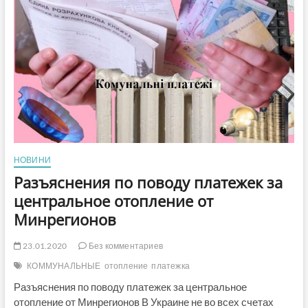
за
отопление,
воду
и
мусор:
сколько
соберут
и
куда
потратят
НОВИНИ
Разъяснения по поводу платежек за
центральное отопление от
Минрегионов
23.01.2020
Без комментариев
КОММУНАЛЬНЫЕ
отопление
платежка
Разъяснения по поводу платежек за центральное
отопление от Минрегионов В Украине не во всех счетах