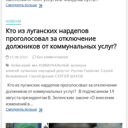
«Наш
Смотреть больше
край»
исключите
из
НОВИНИ
партии
Кто из луганских нардепов
«Шахова
и
проголосовал за отключение
К»
должников от коммунальных услуг?
за
голосование
за
27.08.2021
Без комментариев
отключение
бойко юрий
жкх
КОММУНАЛЬНЫЕ
кузнецов
населения
алексей
луганская
народный депутат
Руслан Горбенко
Сергей
от
Вельможный
Сергей Дунаев
СЕРГЕЙ ШАХОВ
ЖКХ-
услуг
Кто из луганских нардепов проголосовал за отключение
или
должников от коммунальных услуг? В подписанном 19
Мазурчак
августа президентом В. Зеленским законе «О внесении
пусть
не
изменений в…
страдает
Кто
Смотреть больше
цинизмом
из
луганских
нардепов