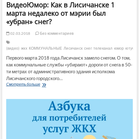
ВидеоЮмор: Как в Лисичанске 1
марта недалеко от мэрии был
«убран» снег?
02.03.2018
Без комментариев
(видео)
жкх
КОММУНАЛЬНЫЕ
Лисичанск
снег
телеканал
юмор
ютуб
Первого марта 2018 года Лисичанск замело снегом. О том,
как коммунальные службы «убирают» дороги от снега в 50-
ти метрах от административного здания исполкома
Лисичанского городского…
ВидеоЮмор:
Смотреть больше
Как
в
Лисичанске
1
марта
недалеко
от
мэрии
был