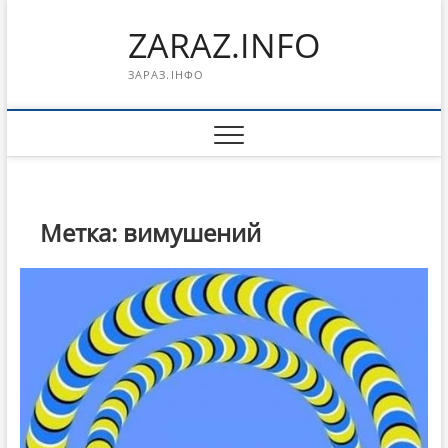
Перейти
ZARAZ.INFO
к
содержимому
ЗАРАЗ.ІНФО
Метка:
вимушений