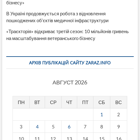
бізнесу»
В Україні продовжується робота з відновлення
пошкоджених об’єктів медичної інфраструктури
«Траєкторія» відкриває третій сезон: 10 мільйонів гривень
на масштабування ветеранського бізнесу
АРХІВ ПУБЛІКАЦІЙ САЙТУ ZARAZ.INFO
АВГУСТ 2026
ПН
ВТ
СР
ЧТ
ПТ
СБ
ВС
1
2
3
4
5
6
7
8
9
10
11
12
13
14
15
16