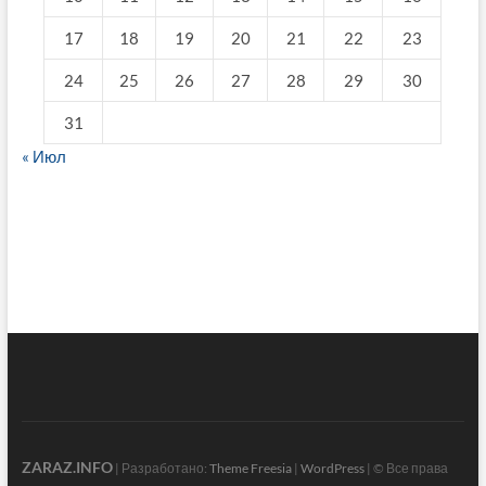
17
18
19
20
21
22
23
24
25
26
27
28
29
30
31
« Июл
fake breitling
ZARAZ.INFO
| Разработано:
Theme Freesia
|
WordPress
| © Все права