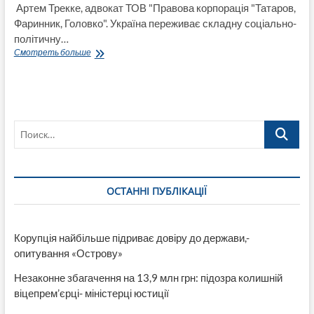
Артем Трекке, адвокат ТОВ "Правова корпорація "Татаров,
Фаринник, Головко". Україна переживає складну соціально-
політичну…
Як
Смотреть больше
оформити
спадщину
вимушеним
переселенцям
із
Поиск…
зони
АТО
ОСТАННІ ПУБЛІКАЦІЇ
Корупція найбільше підриває довіру до держави,-
опитування «Острову»
Незаконне збагачення на 13,9 млн грн: підозра колишній
віцепрем’єрці- міністерці юстиції