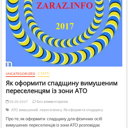
UNCATEGORIZED
СТАТТІ
Як оформити спадщину вимушеним
переселенцям із зони АТО
03.05.2017
Без комментариев
АТО
вимушений
переселенец
Як оформити спадщину
Про те, як оформити спадщину для фізичних осіб
вимушених переселенців із зони АТО розповідає