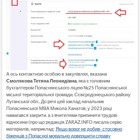
А ось контактною особою в закупівлях, вказана
Смолякова Тетяна Леонидівна
, яка є головним
бухгалтером Попаснянського ліцею №25 Попаснянської
міської територіальної громади, Сєвєродонецького району
Луганської обл.. До речі цей заклад начальник
Попаснянської МВА Микола Ханатов, у 2023 році
намагався закрити. а з вчителями припинити трудові
відносини (про що редакція ZARAZ.INFO писала серію
матеріалів, наприклад:
Якщо ворог не добив- стосовно
біженців з Попасної морально довершити справу