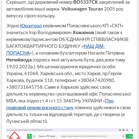
Скріншот, що державний номер
ВО5337СК
закріплений за
автомобілем іншої марки-
Volkswagen Touran
2005 роу
випуску сірого кольору.
Згідно
Юконтрол
керівником Попаснянського КП «СКП»
значиться Ігор Володимирович
Хожаінов
(який також є
керівником/підписантом ОБ’ЄДНАННЯ СПІВВЛАСНИКІВ
БАГАТОКВАРТИРНОГО БУДИНКУ «
НАШ ДІМ-
ПОПАСНА
«), а головним бухгалтером Наталія Петрівна
Непийвода
(підпись якої актуальна була, два роки тому
19.02.2022р.). Місцезнаходження юридичної особи:
Україна, 61068, Харківська обл., місто Харків, пр.Героїв
Харкова, будинок 118, телефони: +380647420980,
+380731645758. Саме в Харькові здійснює свою
діяльність керівництво і розташований офіс Попаснянської
МВА, яка згідно ст.4 і ст.15 ЗАКОНу УКРАЇНИ «
Про
правовий режим воєнного стану
повинна здійснювати свою
діяльність тільки на відповідній території, де створена (в
Луганській області).