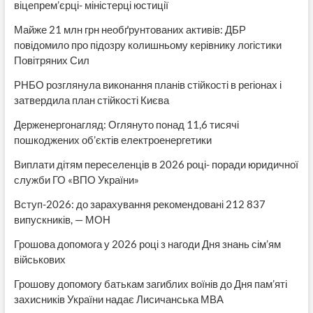
віцепрем’єрці- міністерці юстиції
Майже 21 млн грн необґрунтованих активів: ДБР
повідомило про підозру колишньому керівнику логістики
Повітряних Сил
РНБО розглянула виконання планів стійкості в регіонах і
затвердила план стійкості Києва
Держенергонагляд: Оглянуто понад 11,6 тисячі
пошкоджених об’єктів електроенергетики
Виплати дітям переселенців в 2026 році- поради юридичної
служби ГО «ВПО України»
Вступ-2026: до зарахування рекомендовані 212 837
випускників, — МОН
Грошова допомога у 2026 році з нагоди Дня знань сім’ям
військових
Грошову допомогу батькам загиблих воїнів до Дня пам’яті
захисників України надає Лисичанська МВА