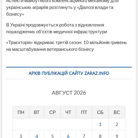
Аспекти майбутнього компенсаційного механізму для
українських аграріїв розглянуть у «Діалозі влади та
бізнесу»
В Україні продовжується робота з відновлення
пошкоджених об’єктів медичної інфраструктури
«Траєкторія» відкриває третій сезон: 10 мільйонів гривень
на масштабування ветеранського бізнесу
АРХІВ ПУБЛІКАЦІЙ САЙТУ ZARAZ.INFO
АВГУСТ 2026
ПН
ВТ
СР
ЧТ
ПТ
СБ
ВС
1
2
3
4
5
6
7
8
9