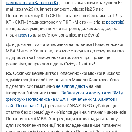
намагається «Ханатов і К»
) і навіть вказаний в закупівлі
E-
mail:
zoshv25@ukr.net
належить ліцею №25 а не
Попаснянському КП «СКП». Питання: що Смолякова Т.Л. у
КП «СКП» ( та директором у ПКП «Місто» — згідно
реєстрів
)
працює за суміцниством чи на громадських засадах, бо
люди
кажуть
альтруїстом вона ніколи не була?
До відома наших читачів: жінка начальника Попаснянської
МВА Миколи Ханатова, теж має стосунки до комунального
підприємства Попаснянської громади, про що ми ще
розповімо, наприклад в день Сміху- 1 квітня!
P.S.
Оскільки керівництво Попаснянської міської війскової
адміністрації в особі начальника Миколи Ханатова і його
підлеглих систематично
не відповідають
на наші
інформаційні запити (також
Заблокували доступ для ЗМІ у
фейсбук- Попаснянська МВА, її начальник М. Ханатов і
сайт Попасная.City
), редакція ZARAZ.INFO публікує цю
статтю без окремої думки/відповідей на питання чиновників
Попаснянської МВА. Але редакція готова надати площу
для висловлення позиції по викладенним вище питанням
для чиновників і мешканців з міста Попасної Луганської