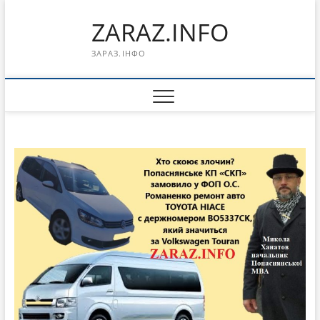
Перейти
ZARAZ.INFO
к
содержимому
ЗАРАЗ.ІНФО