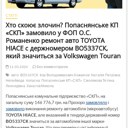
СТАТТІ
Хто скоює злочин? Попаснянське КП
«СКП» замовило у ФОП О.С.
Романенко ремонт авто TOYOTA
HIACE с держномером ВО5337СК,
який значиться за Volkswagen Touran
11.03.2024
Без комментариев
авто
ВО5337СК
Ігор Володимирович Хожаінов
Наталія Петрівна
Непийвода
попасна
Попаснянське КП «СКП»
Смолякова Тетяна
Леонидівна
Ханатов Микола
Попаснянське комунальне підприємство «СКП», на
загальну суму 146 776,7 грн. на Прозоро
замовляло
і
замовило
виконання ремонту автомобіля (мікроавтобусу)
TOYOTA HIACE
, але вказанний в тендері державний номер
ВО5337СК
значиться за автомобілем іншої марки-
Volkswagen Touran
. Що при перевірці цієї інформації