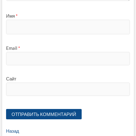
Имя
*
Email
*
Сайт
Навигация
Предыдущая
Назад