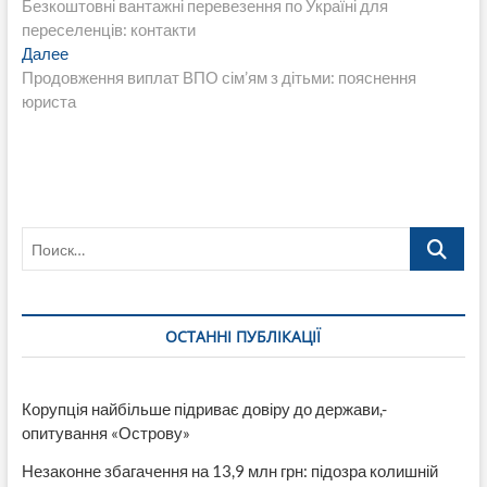
запись:
Безкоштовні вантажні перевезення по Україні для
по
переселенців: контакти
записям
Следующая
Далее
запись:
Продовження виплат ВПО сім’ям з дітьми: пояснення
юриста
Поиск…
ОСТАННІ ПУБЛІКАЦІЇ
Корупція найбільше підриває довіру до держави,-
опитування «Острову»
Незаконне збагачення на 13,9 млн грн: підозра колишній