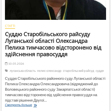
від
авто
СТАТТІ
Суддю Старобільського райсуду
Луганської області Олександра
Пелиха тимчасово відсторонено від
здійснення правосуддя
10.05.2026
луганська область
пелих олександр
старобільский райсуд
суддя
Суддю Старобільського районного суду Луганської області
Пелиха Олександра Олександровича (відряджений до
Воловецького районного суду Закарпатської області)
тимчасово відсторонено від здійснення правосуддя на
підставі рішення Другої…
Суддю
Смотреть больше
Старобільського