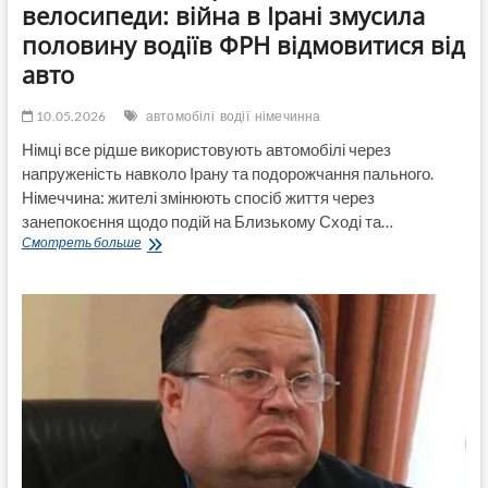
велосипеди: війна в Ірані змусила
половину водіїв ФРН відмовитися від
авто
10.05.2026
автомобілі
водії
німечинна
Німці все рідше використовують автомобілі через
напруженість навколо Ірану та подорожчання пального.
Німеччина: жителі змінюють спосіб життя через
занепокоєння щодо подій на Близькому Сході та…
Німці
Смотреть больше
масово
пересідають
на
велосипеди:
війна
в
Ірані
змусила
половину
водіїв
ФРН
відмовитися