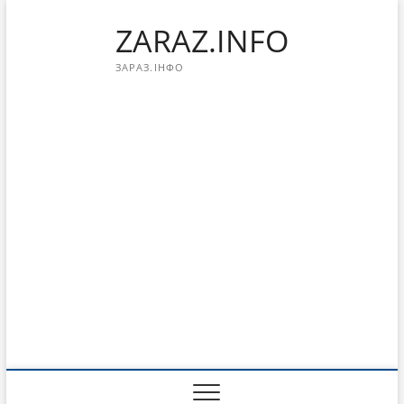
Перейти
ZARAZ.INFO
к
содержимому
ЗАРАЗ.ІНФО