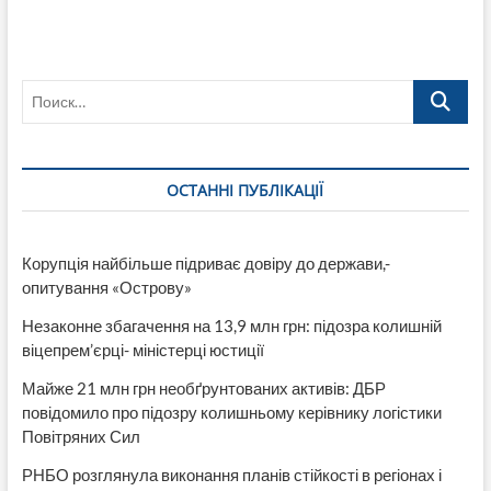
райсуду
Луганської
області
Олександра
Поиск…
Пелиха
тимчасово
відсторонено
від
здійснення
ОСТАННІ ПУБЛІКАЦІЇ
правосуддя
Корупція найбільше підриває довіру до держави,-
опитування «Острову»
Незаконне збагачення на 13,9 млн грн: підозра колишній
віцепрем’єрці- міністерці юстиції
Майже 21 млн грн необґрунтованих активів: ДБР
повідомило про підозру колишньому керівнику логістики
Повітряних Сил
РНБО розглянула виконання планів стійкості в регіонах і