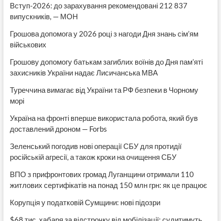
Вступ-2026: до зарахування рекомендовані 212 837
випускників, — МОН
Грошова допомога у 2026 році з нагоди Дня знань сім’ям
військових
Грошову допомогу батькам загиблих воїнів до Дня пам’яті
захисників України надає Лисичанська МВА
Туреччина вимагає від України та РФ безпеки в Чорному
морі
Україна на фронті вперше використала робота, який був
доставлений дроном — Forbs
Зеленський погодив нові операції СБУ для протидії
російській агресії, а також кроки на очищення СБУ
ВПО з прифронтових громад Луганщини отримали 110
житлових сертифікатів на понад 150 млн грн: як це працює
Корупція у податковій Сумщини: нові підозри
$68 тис. хабаря за відстрочку від мобілізації: судитимуть