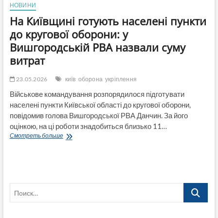
НОВИНИ
На Київщині готують населені пункти
до кругової оборони: у
Вишгородській РВА назвали суму
витрат
23.05.2026
київ
оборона
укріплення
Військове командування розпорядилося підготувати
населені пункти Київської області до кругової оборони,
повідомив голова Вишгородської РВА Данчин. За його
оцінкою, на ці роботи знадобиться близько 11…
На
Смотреть больше
Київщині
готують
населені
пункти
до
Поиск…
кругової
оборони:
у
Вишгородській