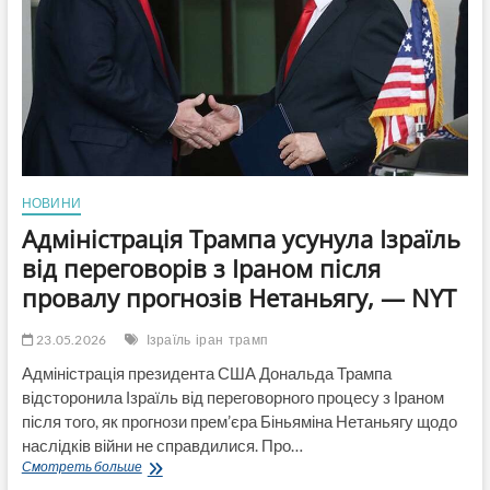
94
млн
грн
в
2026-
2028р,
серед
витрат
капітальний
ремонт
НОВИНИ
Адміністрація Трампа усунула Ізраїль
від переговорів з Іраном після
провалу прогнозів Нетаньягу, — NYT
23.05.2026
Ізраїль
іран
трамп
Адміністрація президента США Дональда Трампа
відсторонила Ізраїль від переговорного процесу з Іраном
після того, як прогнози прем’єра Біньяміна Нетаньягу щодо
наслідків війни не справдилися. Про…
Адміністрація
Смотреть больше
Трампа