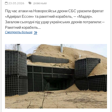
23.05.2026
ровеньки
Під час атаки на Новоросійськ дрони СБС уразили фрегат
«Адмірал Ессен» та ракетний корабель, — «Мадяр».
Загалом сьогодні під удар українських дронів потрапили:—
Ракетний корабель…
В
Смотреть больше
Ровеньках
на
Луганщині
вразили
тилову
базу
та
логістичний
хаб
окупантів,
а
під
Новоросійськом
два
кораблі
—
«Мадяр»