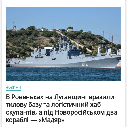
усунула
Ізраїль
від
переговорів
з
Іраном
після
провалу
прогнозів
Нетаньягу,
—
NYT
НОВИНИ
В Ровеньках на Луганщині вразили
тилову базу та логістичний хаб
окупантів, а під Новоросійськом два
кораблі — «Мадяр»