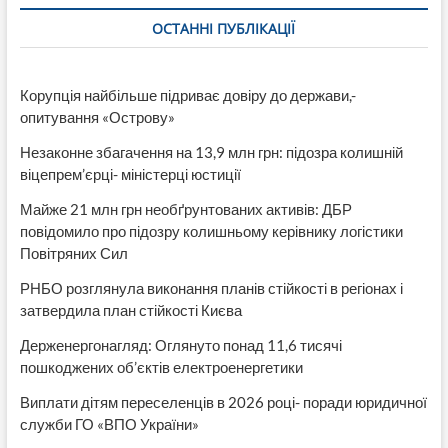
РВА
ОСТАННІ ПУБЛІКАЦІЇ
назвали
суму
витрат
Корупція найбільше підриває довіру до держави,-
опитування «Острову»
Незаконне збагачення на 13,9 млн грн: підозра колишній
віцепрем’єрці- міністерці юстиції
Майже 21 млн грн необґрунтованих активів: ДБР
повідомило про підозру колишньому керівнику логістики
Повітряних Сил
РНБО розглянула виконання планів стійкості в регіонах і
затвердила план стійкості Києва
Держенергонагляд: Оглянуто понад 11,6 тисячі
пошкоджених об’єктів електроенергетики
Виплати дітям переселенців в 2026 році- поради юридичної
служби ГО «ВПО України»