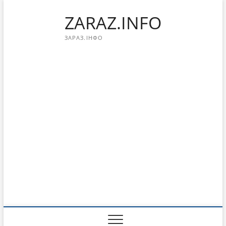
Перейти
ZARAZ.INFO
к
содержимому
ЗАРАЗ.ІНФО