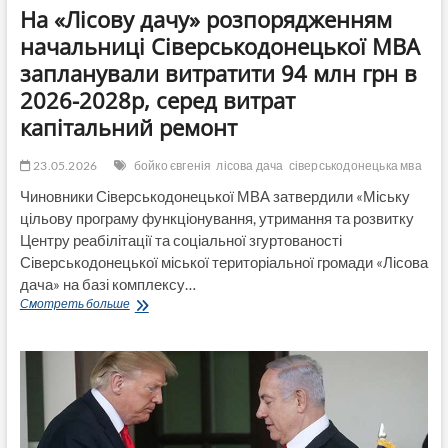
На «Лісову дачу» розпорядженням
начальниці Сіверськодонецької МВА
запланували витратити 94 млн грн в
2026-2028р, серед витрат
капітальний ремонт
23.05.2026
бойко євгенія
лісова дача
сіверськодонецька мва
Чиновники Сіверськодонецької МВА затвердили «Міську
цільову програму функціонування, утримання та розвитку
Центру реабілітації та соціальної згуртованості
Сіверськодонецької міської територіальної громади «Лісова
дача» на базі комплексу…
На
Смотреть больше
«Лісову
дачу»
розпорядженням
начальниці
Сіверськодонецької
МВА
запланували
витратити