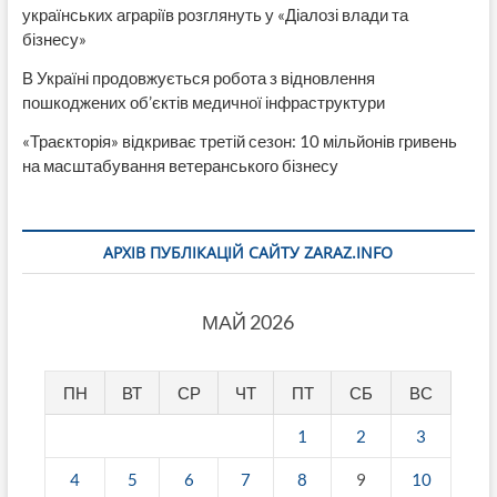
українських аграріїв розглянуть у «Діалозі влади та
бізнесу»
В Україні продовжується робота з відновлення
пошкоджених об’єктів медичної інфраструктури
«Траєкторія» відкриває третій сезон: 10 мільйонів гривень
на масштабування ветеранського бізнесу
АРХІВ ПУБЛІКАЦІЙ САЙТУ ZARAZ.INFO
МАЙ 2026
ПН
ВТ
СР
ЧТ
ПТ
СБ
ВС
1
2
3
4
5
6
7
8
9
10