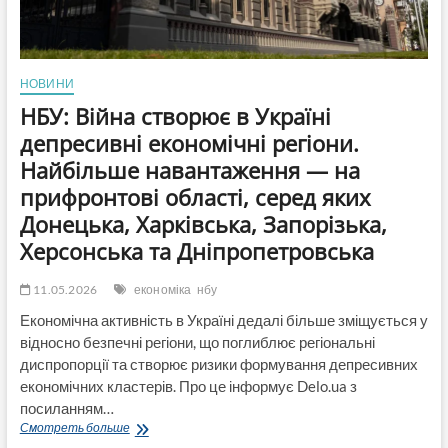
НОВИНИ
НБУ: Війна створює в Україні
депресивні економічні регіони.
Найбільше навантаження — на
прифронтові області, серед яких
Донецька, Харківська, Запорізька,
Херсонська та Дніпропетровська
11.05.2026
економіка
нбу
Економічна активність в Україні дедалі більше зміщується у
відносно безпечні регіони, що поглиблює регіональні
диспропорції та створює ризики формування депресивних
економічних кластерів. Про це інформує Delo.ua з
посиланням…
НБУ:
Смотреть больше
Війна