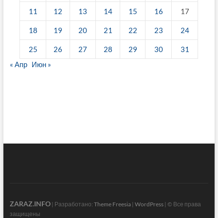
11
12
13
14
15
16
17
18
19
20
21
22
23
24
25
26
27
28
29
30
31
« Апр
Июн »
fake breitling
ZARAZ.INFO
| Разработано:
Theme Freesia
|
WordPress
| © Все права
защищены