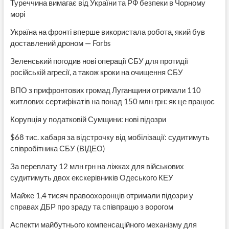
Туреччина вимагає від України та РФ безпеки в Чорному
морі
Україна на фронті вперше використала робота, який був
доставлений дроном — Forbs
Зеленський погодив нові операції СБУ для протидії
російській агресії, а також кроки на очищення СБУ
ВПО з прифронтових громад Луганщини отримали 110
житлових сертифікатів на понад 150 млн грн: як це працює
Корупція у податковій Сумщини: нові підозри
$68 тис. хабаря за відстрочку від мобілізації: судитимуть
співробітника СБУ (ВІДЕО)
За переплату 12 млн грн на ліжках для військових
судитимуть двох екскерівників Одеського КЕУ
Майже 1,4 тисяч правоохоронців отримали підозри у
справах ДБР про зраду та співпрацю з ворогом
Аспекти майбутнього компенсаційного механізму для