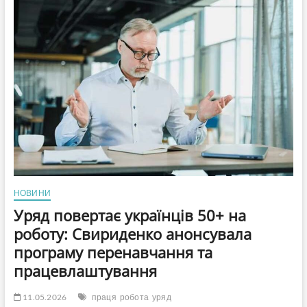
керівника
САП
Синюк
до
витоку
інформації
операції
«Мідас»
НОВИНИ
Уряд повертає українців 50+ на
роботу: Свириденко анонсувала
програму перенавчання та
працевлаштування
11.05.2026
праця
робота
уряд