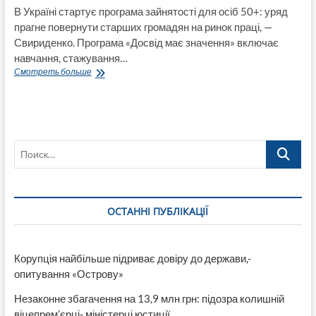
В Україні стартує програма зайнятості для осіб 50+: уряд
прагне повернути старших громадян на ринок праці, —
Свириденко. Програма «Досвід має значення» включає
навчання, стажування…
Уряд
Смотреть больше
повертає
українців
50+
на
роботу:
Поиск…
Свириденко
анонсувала
програму
перенавчання
та
ОСТАННІ ПУБЛІКАЦІЇ
працевлаштування
Корупція найбільше підриває довіру до держави,-
опитування «Острову»
Незаконне збагачення на 13,9 млн грн: підозра колишній
віцепрем’єрці- міністерці юстиції