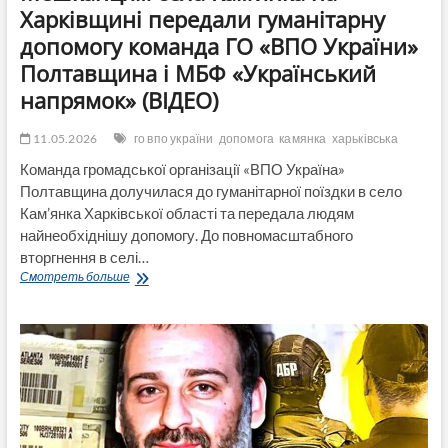
Харківщині передали гуманітарну
допомогу команда ГО «ВПО України»
Полтавщина і МБФ «Український
напрямок» (ВІДЕО)
11.05.2026
го впо україни
допомога
камянка
харьківська
Команда громадської організації «ВПО Україна»
Полтавщина долучилася до гуманітарної поїздки в село
Кам’янка Харківської області та передала людям
найнеобхіднішу допомогу. До повномасштабного
вторгнення в селі…
Мешканцям
Смотреть больше
села
Кам’янка
на
Харківщині
передали
гуманітарну
допомогу
команда
ГО