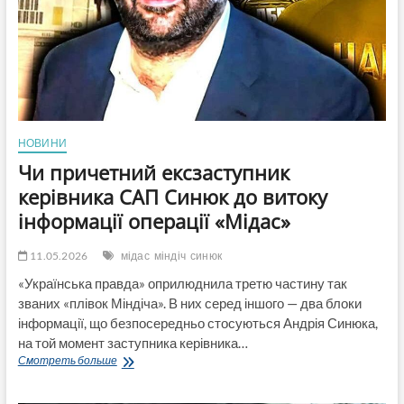
«ВПО
України»
Полтавщина
і
МБФ
«Український
напрямок»
(ВІДЕО)
НОВИНИ
Чи причетний ексзаступник
керівника САП Синюк до витоку
інформації операції «Мідас»
11.05.2026
мідас
міндіч
синюк
«Українська правда» оприлюднила третю частину так
званих «плівок Міндіча». В них серед іншого — два блоки
інформації, що безпосередньо стосуються Андрія Синюка,
на той момент заступника керівника…
Чи
Смотреть больше
причетний
ексзаступник