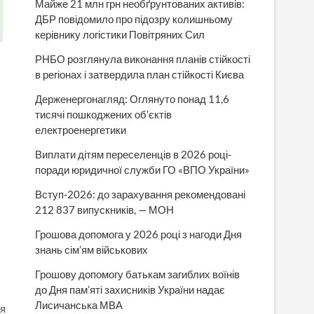
Майже 21 млн грн необґрунтованих активів:
ДБР повідомило про підозру колишньому
керівнику логістики Повітряних Сил
РНБО розглянула виконання планів стійкості
в регіонах і затвердила план стійкості Києва
Держенергонагляд: Оглянуто понад 11,6
тисячі пошкоджених об’єктів
електроенергетики
Виплати дітям переселенців в 2026 році-
поради юридичної служби ГО «ВПО України»
Вступ-2026: до зарахування рекомендовані
212 837 випускників, — МОН
Грошова допомога у 2026 році з нагоди Дня
знань сім’ям військових
Грошову допомогу батькам загиблих воїнів
до Дня пам’яті захисників України надає
Лисичанська МВА
ня