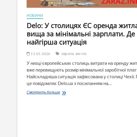
НОВИНИ
Delo: У столицях ЄС оренда житл
вища за мінімальні зарплати. Де
найгірша ситуація
15.05.2026
європа
житло
У низці європейських столиць витрати на оренду жи
вже перевищують розмір мінімальної заробітної плат
Найскладніша ситуація зафіксована у столиці Чехії.
це повідомляє Delo.ua з посиланням на…
Delo:
Смотреть больше
У
столицях
ЄС
оренда
житла
вища
за
мінімальні