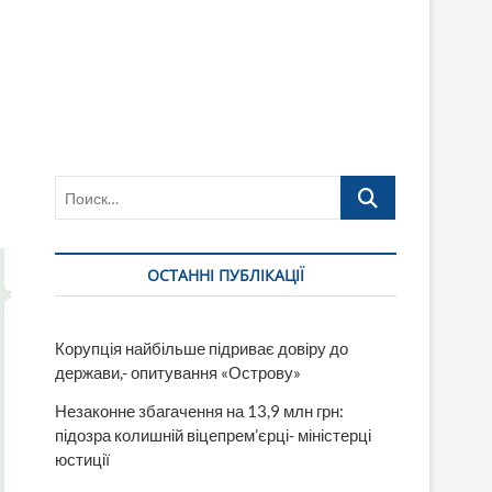
Поиск…
ОСТАННІ ПУБЛІКАЦІЇ
Корупція найбільше підриває довіру до
держави,- опитування «Острову»
Незаконне збагачення на 13,9 млн грн:
підозра колишній віцепрем’єрці- міністерці
юстиції