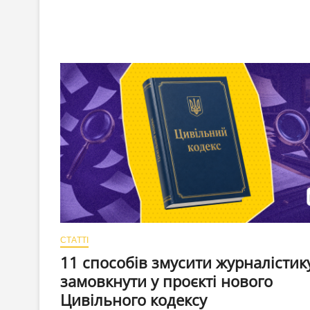
зарплати.
Де
найгірша
ситуація
СТАТТІ
11 способів змусити журналістик
замовкнути у проєкті нового
Цивільного кодексу