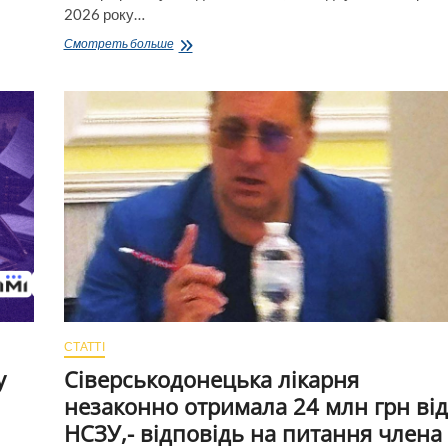
2026 року…
Люди
Смотреть больше
втомилися
від
«паперової
Луганщини»
і
про
кримінальну
«Дружбу»
з
«Лісовою
дачею»,
і
про
400
млн
грн,
СТАТТІ
які
дорученням
у
Сіверськодонецька лікарня
«забрав»
незаконно отримала 24 млн грн від
у
переселенців
НСЗУ,- відповідь на питання члена
О.