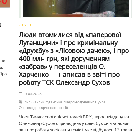
а
СТАТТІ
Люди втомилися від «паперової
Луганщини» і про кримінальну
«Дружбу» з «Лісовою дачею», і про
400 млн грн, які дорученням
тла
«забрав» у переселенців О.
и.
Харченко — написав в звіті про
 Про
роботу ТСК Олександр Сухов
15.05.2026
лисичанськ
луганська
сіверськодонецьк
Сухов
Олександр
харченко олексій
Член Тимчасової слідчої комісії ВРУ, народний депутат
Олександр Сухов оприлюднив у фейсбук свій власний
звіт про роботу засідання комісії, яке відбулось 13 трав