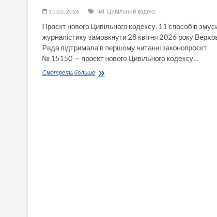
15.05.2026
імі
Цивільний кодекс
Проєкт нового Цивільного кодексу. 11 способів змус
журналістику замовкнути 28 квітня 2026 року Верхо
Рада підтримала в першому читанні законопроєкт
№ 15150 — проєкт нового Цивільного кодексу…
11
Смотреть больше
способів
змусити
журналістику
замовкнути
у
проєкті
нового
Цивільного
кодексу