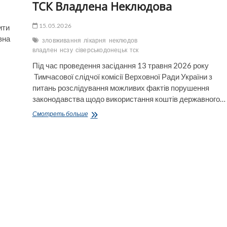
ТСК Владлена Неклюдова
Харченко
—
написав
15.05.2026
ити
в
вна
зловживання
лікарня
неклюдов
звіті
владлен
нсзу
сіверськодонецьк
тск
про
роботу
Під час проведення засідання 13 травня 2026 року
ТСК
Тимчасової слідчої комісії Верховної Ради України з
Олександр
Сухов
питань розслідування можливих фактів порушення
законодавства щодо використання коштів державного…
Сіверськодонецька
Смотреть больше
лікарня
незаконно
отримала
24
млн
грн
від
НСЗУ,-
відповідь
на
питання
члена