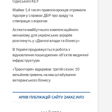
Одеського КЕУ
Майже 1,4 тисяч правоохоронців отримали
підозри у справах ДБР про зраду та
співпрацю з ворогом
Аспекти майбутнього компенсаційного
механізму для українських аграріїв
розглянуть у «Діалозі влади та бізнесу»
В Україні продовжується робота з
відновлення пошкоджених об’єктів медичної
інфраструктури
«Траєкторія» відкриває третій сезон: 10
мільйонів гривень на масштабування
ветеранського бізнесу
АРХІВ ПУБЛІКАЦІЙ САЙТУ ZARAZ.INFO