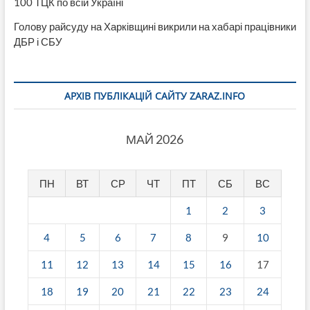
100 ТЦК по всій Україні
Голову райсуду на Харківщині викрили на хабарі працівники
ДБР і СБУ
АРХІВ ПУБЛІКАЦІЙ САЙТУ ZARAZ.INFO
МАЙ 2026
ПН
ВТ
СР
ЧТ
ПТ
СБ
ВС
1
2
3
4
5
6
7
8
9
10
11
12
13
14
15
16
17
18
19
20
21
22
23
24