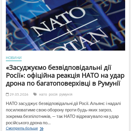
числом”:
про
що
йдеться
НОВИНИ
«Засуджуємо безвідповідальні дії
Росії»: офіційна реакція НАТО на удар
дрона по багатоповерхівці в Румунії
29.05.2026
нато
росія
румунія
НАТО засуджує безвідповідальні дії Росії. Альянс і надалі
посилюватиме свою оборону проти будь-яких загроз,
зокрема безпілотників, — так НАТО відреагувало на удар
російського дрона по…
«Засуджуємо
Смотреть больше