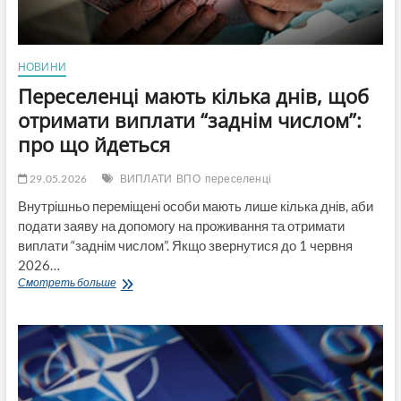
НОВИНИ
Переселенці мають кілька днів, щоб
отримати виплати “заднім числом”:
про що йдеться
29.05.2026
ВИПЛАТИ
ВПО
переселенці
Внутрішньо переміщені особи мають лише кілька днів, аби
подати заяву на допомогу на проживання та отримати
виплати “заднім числом”. Якщо звернутися до 1 червня
2026…
Переселенці
Смотреть больше
мають
кілька
днів,
щоб
отримати
виплати
“заднім