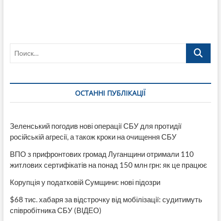
безвідповідальні
дії
Росії»:
офіційна
реакція
Поиск…
НАТО
на
удар
дрона
по
ОСТАННІ ПУБЛІКАЦІЇ
багатоповерхівці
в
Румунії
Зеленський погодив нові операції СБУ для протидії
російській агресії, а також кроки на очищення СБУ
ВПО з прифронтових громад Луганщини отримали 110
житлових сертифікатів на понад 150 млн грн: як це працює
Корупція у податковій Сумщини: нові підозри
$68 тис. хабаря за відстрочку від мобілізації: судитимуть
співробітника СБУ (ВІДЕО)