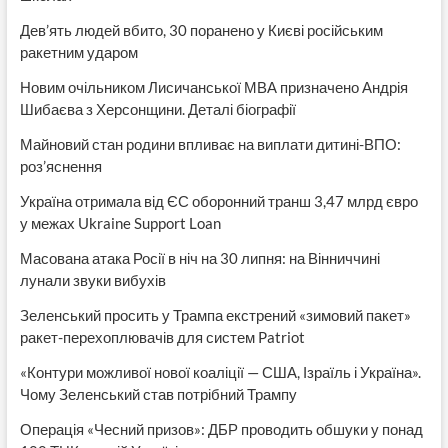
Дев’ять людей вбито, 30 поранено у Києві російським
ракетним ударом
Новим очільником Лисичанської МВА призначено Андрія
Шибаєва з Херсонщини. Деталі біографії
Майновий стан родини впливає на виплати дитині-ВПО:
роз’яснення
Україна отримала від ЄС оборонний транш 3,47 млрд євро
у межах Ukraine Support Loan
Масована атака Росії в ніч на 30 липня: на Вінниччині
лунали звуки вибухів
Зеленський просить у Трампа екстрений «зимовий пакет»
ракет-перехоплювачів для систем Patriot
«Контури можливої нової коаліції — США, Ізраїль і Україна».
Чому Зеленський став потрібний Трампу
Операція «Чесний призов»: ДБР проводить обшуки у понад