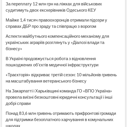
За переплату 12 млн грн на ліжках для військових
судитимуть двох екскерівників Одеського КЕУ
Майже 1,4 тисяч правоохоронців отримали підозри у
справах ДБР про зраду та співпрацю з ворогом
Аспекти майбутнього компенсаційного механізму для
українських аграріїв розглянуть у «Діалозі влади та
бізнесу»
В Україні продовжується робота з відновлення
пошкоджених об’єктів медичної інфраструктури
«Траєкторія» відкриває третій сезон: 10 мільйонів гривень
на масштабування ветеранського бізнесу
На Закарпатті і Харьківщині команда ГО «ВПО Україна»
провела виїзні безкоштовні юридичні консультації і інші
добрі справи
Понад 83,6 млн гривень отримають прифронтові громади
для підтримки безоплатного харчування в комунальних
школах