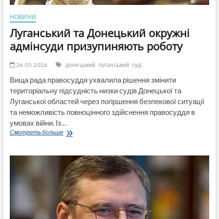
НОВИНИ
Луганський та Донецький окружні
адмінсуди призупиняють роботу
26.05.2026
донецький
луганський
суд
Вища рада правосуддя ухвалила рішення змінити
територіальну підсудність низки судів Донецької та
Луганської областей через погіршення безпекової ситуації
та неможливість повноцінного здійснення правосуддя в
умовах війни. Із…
Луганський
Смотреть больше
та
Донецький
окружні
адмінсуди
призупиняють
роботу