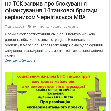
на ТСК заявив про блокування
фінансування 1-ї танкової бригади
керівником Чернігівської МВА
26.05.2026
гончаренко
ломако
тск
чернігв
Новий виток протистояння між Чернігівською міською
радою та військовою адміністрацією. Ексвиконувач
обов’язків мера Чернігова Олександр Ломако дав офіційні
свідчення на засіданні парламентської Тимчасової слідчої
комісії…
Гроші
Смотреть больше
в
обмін
на
лояльність:
Ломако
на
ТСК
заявив
про
блокування
фінансування