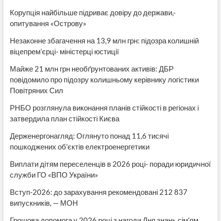
Корупція найбільше підриває довіру до держави,-
опитування «Острову»
Незаконне збагачення на 13,9 млн грн: підозра колишній
віцепрем’єрці- міністерці юстиції
Майже 21 млн грн необґрунтованих активів: ДБР
повідомило про підозру колишньому керівнику логістики
Повітряних Сил
РНБО розглянула виконання планів стійкості в регіонах і
затвердила план стійкості Києва
Держенергонагляд: Оглянуто понад 11,6 тисячі
пошкоджених об’єктів електроенергетики
Виплати дітям переселенців в 2026 році- поради юридичної
служби ГО «ВПО України»
Вступ-2026: до зарахування рекомендовані 212 837
випускників, — МОН
Грошова допомога у 2026 році з нагоди Дня знань сім’ям