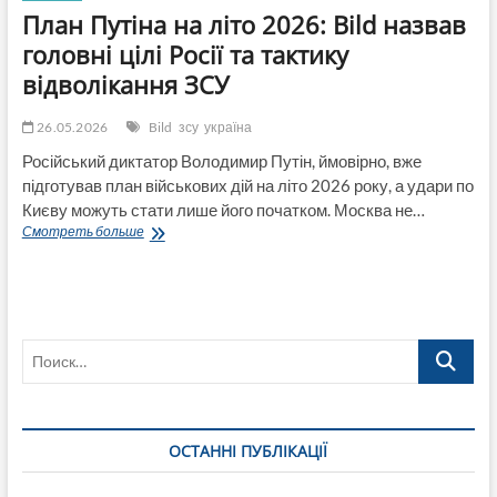
План Путіна на літо 2026: Bild назвав
головні цілі Росії та тактику
відволікання ЗСУ
26.05.2026
Bild
зсу
україна
Російський диктатор Володимир Путін, ймовірно, вже
підготував план військових дій на літо 2026 року, а удари по
Києву можуть стати лише його початком. Москва не…
План
Смотреть больше
Путіна
на
літо
2026:
Bild
Поиск…
назвав
головні
цілі
Росії
та
ОСТАННІ ПУБЛІКАЦІЇ
тактику
відволікання
ЗСУ