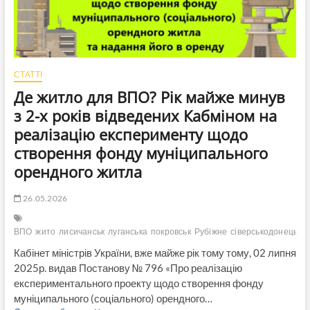
1-
ї
танкової
бригади
керівником
Чернігівської
СТАТТІ
МВА
Де житло для ВПО? Рік майже минув
з 2-х років відведених Кабміном на
реалізацію експерименту щодо
створення фонду муніципального
орендного житла
26.05.2026
ВПО
жито
лисичанськ
луганська
покровськ
Рубіжне
сіверськодонецьк
Кабінет міністрів України, вже майже рік тому тому, 02 липня
2025р. видав Постанову № 796 «Про реалізацію
експериментального проекту щодо створення фонду
муніципального (соціального) орендного…