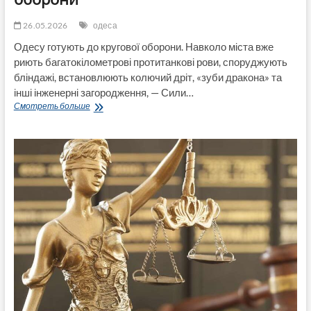
26.05.2026
одеса
Одесу готують до кругової оборони. Навколо міста вже
риють багатокілометрові протитанкові рови, споруджують
бліндажі, встановлюють колючий дріт, «зуби дракона» та
інші інженерні загородження, — Сили…
У
Смотреть больше
ЗСУ
розповіли
про
будівництво
масштабної
системи
фортифікацій
та
підготовку
Одеси
до
кругової
оборони