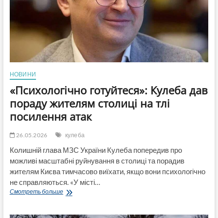
НОВИНИ
«Психологічно готуйтеся»: Кулеба дав
пораду жителям столиці на тлі
посилення атак
26.05.2026
кулеба
Колишній глава МЗС України Кулеба попередив про
можливі масштабні руйнування в столиці та порадив
жителям Києва тимчасово виїхати, якщо вони психологічно
не справляються. «У місті…
«Психологічно
Смотреть больше
готуйтеся»:
Кулеба
дав