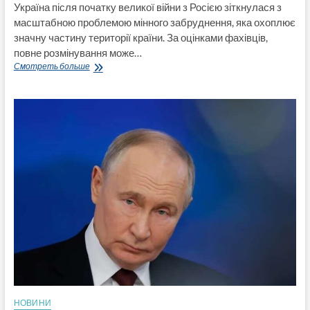
Україна після початку великої війни з Росією зіткнулася з
масштабною проблемою мінного забруднення, яка охоплює
значну частину території країни. За оцінками фахівців,
повне розмінування може…
Чверть
Смотреть больше
території
України
під
загрозою:
повне
розмінування
країни
триватиме
щонайменше
10
років
НОВИНИ