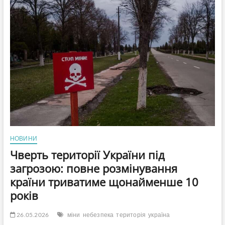
пораду
жителям
столиці
на
тлі
посилення
атак
НОВИНИ
Чверть території України під
загрозою: повне розмінування
країни триватиме щонайменше 10
років
26.05.2026
міни
небезпека
територія
україна