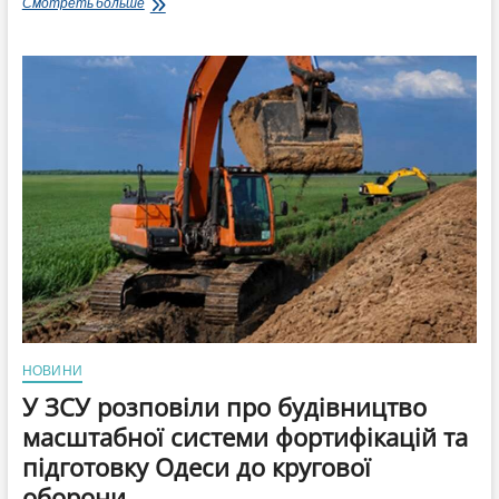
Де
Смотреть больше
житло
для
ВПО?
Рік
майже
минув
з
2-
х
років
відведених
Кабміном
на
реалізацію
експерименту
щодо
створення
фонду
НОВИНИ
муніципального
У ЗСУ розповіли про будівництво
орендного
житла
масштабної системи фортифікацій та
підготовку Одеси до кругової
оборони