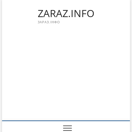
Перейти
ZARAZ.INFO
к
содержимому
ЗАРАЗ.ІНФО