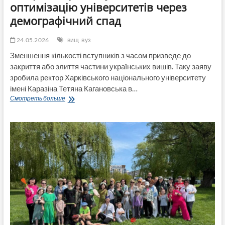
оптимізацію університетів через
демографічний спад
24.05.2026
вищ
вуз
Зменшення кількості вступників з часом призведе до
закриття або злиття частини українських вишів. Таку заяву
зробила ректор Харківського національного університету
імені Каразіна Тетяна Кагановська в…
В
Смотреть больше
Україні
прогнозують
злиття
та
оптимізацію
університетів
через
демографічний
спад