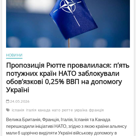
диво!
(Відео)
НОВИНИ
Пропозиція Рютте провалилася: п’ять
потужних країн НАТО заблокували
обов’язкові 0,25% ВВП на допомогу
Україні
24.05.2026
іспанія
італія
канада
нато
рютте
україна
франція
Велика Британія, Франція, Італія, Іспанія та Канада
перешкодили ініціативі НАТО, згідно з якою країни альянсу
мали б щорічно виділяти Україні військову допомогу в