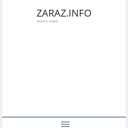
Перейти
ZARAZ.INFO
к
содержимому
ЗАРАЗ.ІНФО