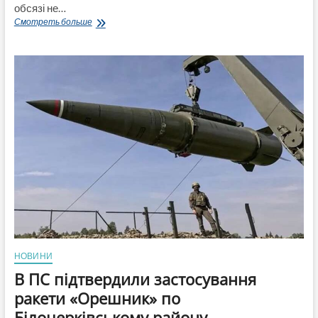
обсязі не…
Пропозиція
Смотреть больше
Рютте
провалилася:
п’ять
потужних
країн
НАТО
заблокували
обов’язкові
0,25%
ВВП
на
допомогу
Україні
НОВИНИ
В ПС підтвердили застосування
ракети «Орешник» по
Білоцерківському району,