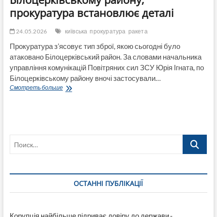
прокуратура встановлює деталі
24.05.2026
київська
прокуратура
ракета
Прокуратура з’ясовує тип зброї, якою сьогодні було
атаковано Білоцерківський район. За словами начальника
управління комунікацій Повітряних сил ЗСУ Юрія Ігната, по
Білоцерківському району вночі застосували…
В
Смотреть больше
ПС
підтвердили
застосування
ракети
«Орешник»
Поиск…
по
Білоцерківському
району,
прокуратура
встановлює
ОСТАННІ ПУБЛІКАЦІЇ
деталі
Корупція найбільше підриває довіру до держави,-