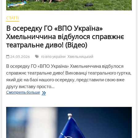
СТАТТІ
В осередку ГО «ВПО Україна»
Хмельниччина відбулося справжнє
театральне диво! (Відео)
24.05.2026
го впо україни
Хмельницький
В осередку ГО «ВПО Україна» Хмельниччина відбулося
справжнє театральне диво! Вихованці театрального гуртка,
який діє на базі нашого осередку, представили свою вже
другу виставу просто…
В
Смотреть больше
осередку
ГО
«ВПО
Україна»
Хмельниччина
відбулося
справжнє
театральне