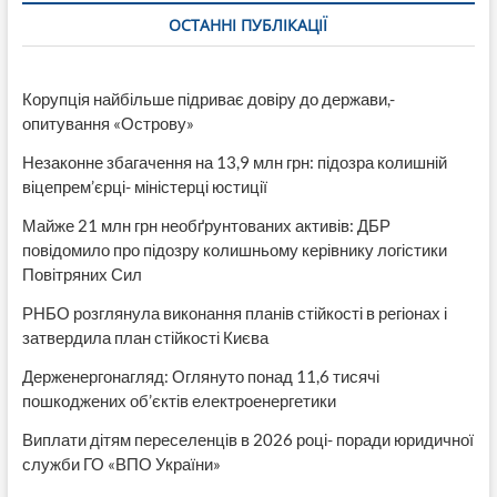
на
ОСТАННІ ПУБЛІКАЦІЇ
масований
удар
РФ
по
Корупція найбільше підриває довіру до держави,-
Україні
опитування «Острову»
12
травня
Незаконне збагачення на 13,9 млн грн: підозра колишній
віцепрем’єрці- міністерці юстиції
Майже 21 млн грн необґрунтованих активів: ДБР
повідомило про підозру колишньому керівнику логістики
Повітряних Сил
РНБО розглянула виконання планів стійкості в регіонах і
затвердила план стійкості Києва
Держенергонагляд: Оглянуто понад 11,6 тисячі
пошкоджених об’єктів електроенергетики
Виплати дітям переселенців в 2026 році- поради юридичної
служби ГО «ВПО України»