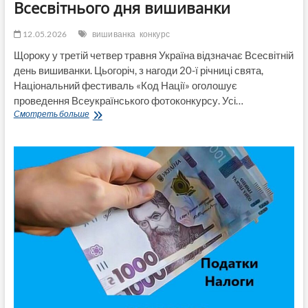
Всесвітнього дня вишиванки
12.05.2026
вишиванка
конкурс
Щороку у третій четвер травня Україна відзначає Всесвітній
день вишиванки. Цьогоріч, з нагоди 20-ї річниці свята,
Національний фестиваль «Код Нації» оголошує
проведення Всеукраїнського фотоконкурсу. Усі…
Оголошено
Смотреть больше
фотоконкурс
до
20-
річчя
Всесвітнього
дня
вишиванки