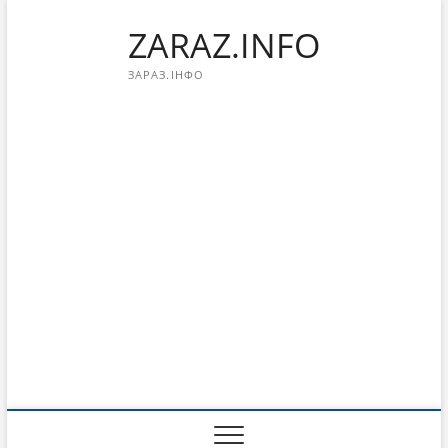
Перейти
ZARAZ.INFO
к
содержимому
ЗАРАЗ.ІНФО