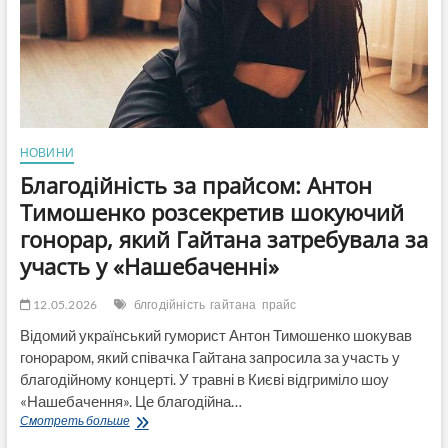
війні»
—
Бутусов
НОВИНИ
Благодійність за прайсом: Антон
Тимошенко розсекретив шокуючий
гонорар, який Гайтана затребувала за
участь у «Нашебаченні»
12.05.2026
блгодійність
гайтана
прайс
Відомий український гуморист Антон Тимошенко шокував
гонораром, який співачка Гайтана запросила за участь у
благодійному концерті. У травні в Києві відгриміло шоу
«Нашебачення». Це благодійна…
Благодійність
Смотреть больше
за