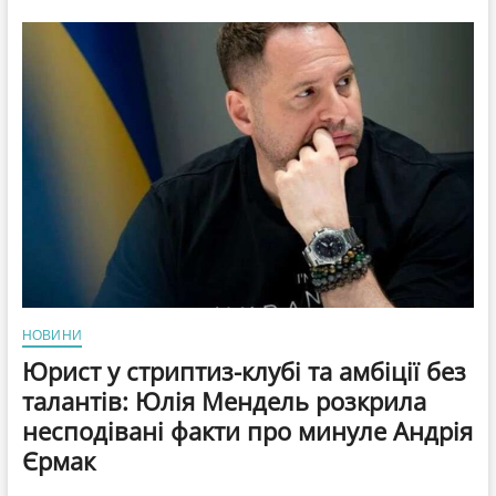
прайсом:
Антон
Тимошенко
розсекретив
шокуючий
гонорар,
який
Гайтана
затребувала
за
участь
у
«Нашебаченні»
НОВИНИ
Юрист у стриптиз-клубі та амбіції без
талантів: Юлія Мендель розкрила
несподівані факти про минуле Андрія
Єрмак