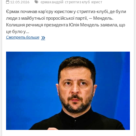
12.05.2026
єрмак андрій
стрептиз клуб
юрист
Єрмак починав кар’єру юристом у стриптиз-клубі, де були
люди з майбутньої проросійської партії, — Мендель.
Колишня речниця президента Юлія Мендель заявила, що
це було у…
Юрист
Смотреть больше
у
стриптиз-
клубі
та
амбіції
без
талантів:
Юлія
Мендель
розкрила
несподівані
факти
про
минуле
Андрія
Єрмак