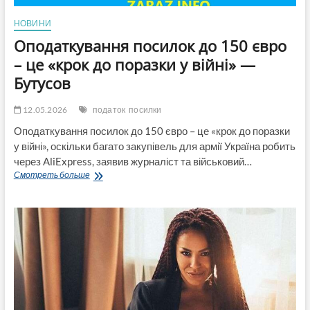
НОВИНИ
Оподаткування посилок до 150 євро
– це «крок до поразки у війні» —
Бутусов
12.05.2026
податок
посилки
Оподаткування посилок до 150 євро – це «крок до поразки
у війні», оскільки багато закупівель для армії Україна робить
через AliExpress, заявив журналіст та військовий…
Оподаткування
Смотреть больше
посилок
до
150
євро
–
це
«крок
до
поразки
у