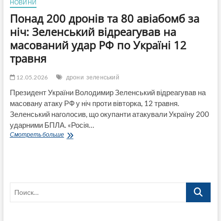
НОВИНИ
Понад 200 дронів та 80 авіабомб за
ніч: Зеленський відреагував на
масований удар РФ по Україні 12
травня
12.05.2026
дрони
зеленський
Президент України Володимир Зеленський відреагував на
масовану атаку РФ у ніч проти вівторка, 12 травня.
Зеленський наголосив, що окупанти атакували Україну 200
ударними БПЛА. «Росія…
Понад
Смотреть больше
200
дронів
та
80
авіабомб
Поиск…
за
ніч:
Зеленський
відреагував