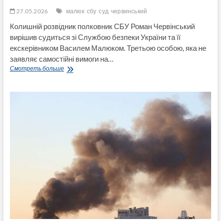
27.05.2026
малюк
сбу
суд
червинський
Колишній розвідник полковник СБУ Роман Червінський
вирішив судиться зі Службою безпеки України та її
екскерівником Василем Малюком. Третьою особою, яка не
заявляє самостійні вимоги на…
Ексрозвідник
Смотреть больше
Червінський
подав
до
суду
на
СБУ
та
Василя
Малюка
за
захист
честі
й
гідності