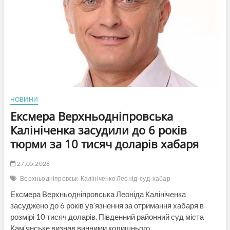
НОВИНИ
Ексмера Верхньодніпровська
Калініченка засудили до 6 років
тюрми за 10 тисяч доларів хабаря
27.05.2026
Верхньодніпровськ
Калініченко Леонід
суд
хабар
Ексмера Верхньодніпровська Леоніда Калініченка
засуджено до 6 років ув’язнення за отримання хабаря в
розмірі 10 тисяч доларів. Південний районний суд міста
Кам’янське визнав винними колишнього…