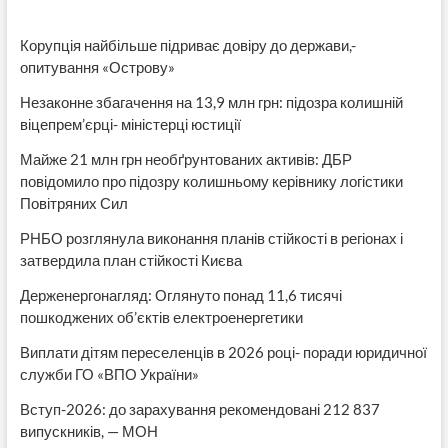
МВА
Корупція найбільше підриває довіру до держави,-
опитування «Острову»
Незаконне збагачення на 13,9 млн грн: підозра колишній
віцепрем’єрці- міністерці юстиції
Майже 21 млн грн необґрунтованих активів: ДБР
повідомило про підозру колишньому керівнику логістики
Повітряних Сил
РНБО розглянула виконання планів стійкості в регіонах і
затвердила план стійкості Києва
Держенергонагляд: Оглянуто понад 11,6 тисячі
пошкоджених об’єктів електроенергетики
Виплати дітям переселенців в 2026 році- поради юридичної
служби ГО «ВПО України»
Вступ-2026: до зарахування рекомендовані 212 837
випускників, — МОН