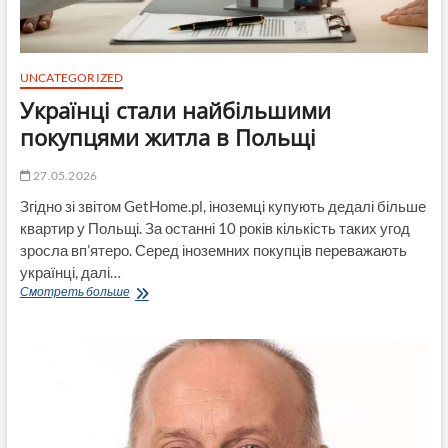
UNCATEGORIZED
Українці стали найбільшими
покупцями житла в Польщі
27.05.2026
Згідно зі звітом GetHome.pl, іноземці купують дедалі більше
квартир у Польщі. За останні 10 років кількість таких угод
зросла вп’ятеро. Серед іноземних покупців переважають
українці, далі…
Українці
Смотреть больше
стали
найбільшими
покупцями
житла
в
Польщі