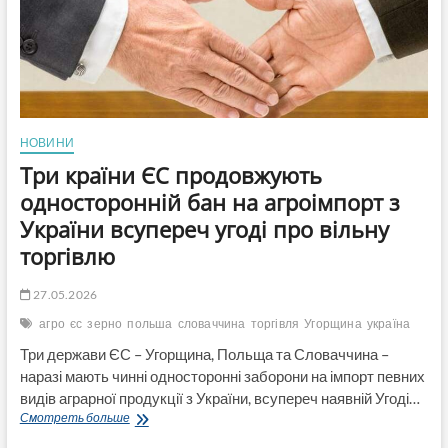
Лондона
НОВИНИ
Три країни ЄС продовжують
односторонній бан на агроімпорт з
України всупереч угоді про вільну
торгівлю
27.05.2026
агро
єс
зерно
польша
словаччина
торгівля
Угорщина
україна
Три держави ЄС – Угорщина, Польща та Словаччина –
наразі мають чинні односторонні заборони на імпорт певних
видів аграрної продукції з України, всупереч наявній Угоді…
Три
Смотреть больше
країни