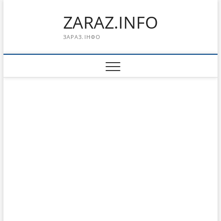
Перейти
ZARAZ.INFO
к
содержимому
ЗАРАЗ.ІНФО