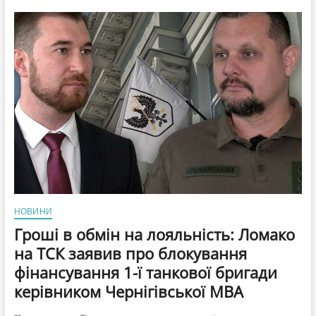
ЄС
продовжують
односторонній
бан
на
агроімпорт
з
України
всупереч
угоді
про
вільну
торгівлю
НОВИНИ
Гроші в обмін на лояльність: Ломако
на ТСК заявив про блокування
фінансування 1-ї танкової бригади
керівником Чернігівської МВА