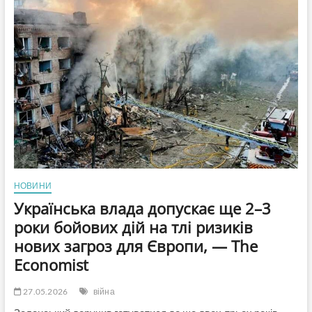
української
музики:
за
рішення
проголосували
292
депутати
НОВИНИ
Українська влада допускає ще 2–3
роки бойових дій на тлі ризиків
нових загроз для Європи, — The
Economist
27.05.2026
війна