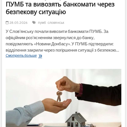
ПУМБ та вивозять банкомати через
безпекову ситуацію
28.05.2026
пумб
словянськ
У Слов’янську почали вивозити банкомати ПУМБ. За
офіційним роз’ясненням звернулися до банку,
повідомляють «Новини Донбасу». У ПУМБ підтвердили:
відділення закрили через погіршення ситуації з безпекою…
У
Смотреть больше
Слов’янську
закрили
відділення
ПУМБ
та
вивозять
банкомати
через
безпекову
ситуацію