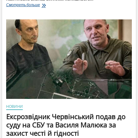
Ексмера
Смотреть больше
Верхньодніпровська
Калініченка
засудили
до
6
років
тюрми
за
10
тисяч
доларів
хабаря
НОВИНИ
Ексрозвідник Червінський подав до
суду на СБУ та Василя Малюка за
захист честі й гідності