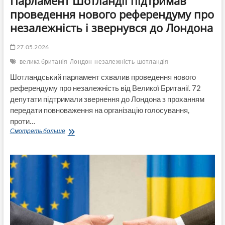
Парламент Шотландії підтримав
проведення нового референдуму про
незалежність і звернувся до Лондона
27.05.2026
велика британія
Лондон
незалежність
шотландія
Шотландський парламент схвалив проведення нового
референдуму про незалежність від Великої Британії. 72
депутати підтримали звернення до Лондона з проханням
передати повноваження на організацію голосування,
проти…
Парламент
Смотреть больше
Шотландії
підтримав
проведення
нового
референдуму
про
незалежність
і
звернувся
до