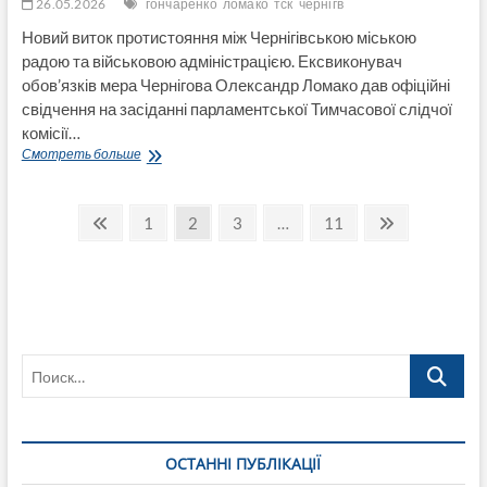
26.05.2026
гончаренко
ломако
тск
чернігв
Новий виток протистояння між Чернігівською міською
радою та військовою адміністрацією. Ексвиконувач
обов’язків мера Чернігова Олександр Ломако дав офіційні
свідчення на засіданні парламентської Тимчасової слідчої
комісії…
Гроші
Смотреть больше
в
обмін
Пагинация
на
Пред.
Страница
Страница
Страница
Страница
След.
1
2
3
…
11
лояльність:
страница
страница
записей
Ломако
на
ТСК
заявив
про
блокування
Поиск…
фінансування
1-
ї
танкової
бригади
ОСТАННІ ПУБЛІКАЦІЇ
керівником
Чернігівської