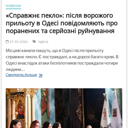
НОВИНИ
«Справжнє пекло»: після ворожого
прильоту в Одесі повідомляють про
поранених та серйозні руйнування
27.05.2026
одеса
Місцеві канали пишуть, що в Одесі після прильоту
справжнє пекло. Є постраждалі, а на дорозі багато крові. В
Одесі внаслідок атаки безпілотників постраждали чотири
людини.…
«Справжнє
Смотреть больше
пекло»:
після
ворожого
прильоту
в
Одесі
повідомляють
про
поранених
та