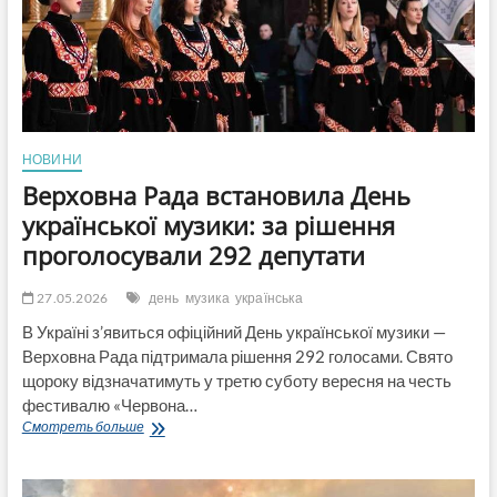
серйозні
руйнування
НОВИНИ
Верховна Рада встановила День
української музики: за рішення
проголосували 292 депутати
27.05.2026
день
музика
українська
В Україні з’явиться офіційний День української музики —
Верховна Рада підтримала рішення 292 голосами. Свято
щороку відзначатимуть у третю суботу вересня на честь
фестивалю «Червона…
Верховна
Смотреть больше
Рада
встановила
День