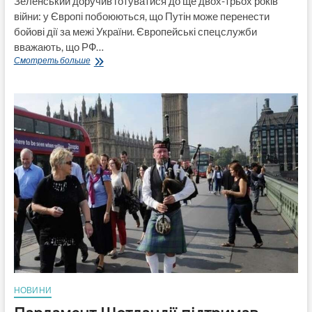
Зеленський доручив готуватися до ще двох-трьох років
війни: у Європі побоюються, що Путін може перенести
бойові дії за межі України. Європейські спецслужби
вважають, що РФ…
Українська
Смотреть больше
влада
допускає
ще
2–
3
роки
бойових
дій
на
тлі
ризиків
нових
загроз
для
Європи,
—
The
Economist
НОВИНИ